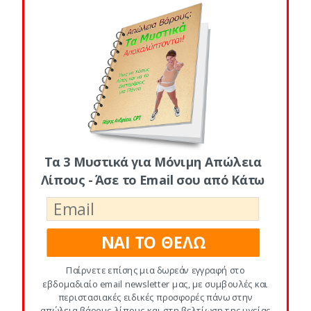
Previous
Next Post
Post
Μια Δίαιτα 1200
Πώς να Χάσω 10
Θερμίδων
Κιλά Γρήγορα
Εβδομαδιαία
Τα 3 Μυστικά για Μόνιμη Απώλεια
Λίπους - Άσε το Email σου από Κάτω
ΝΑΙ ΤΟ ΘΕΛΩ
Παίρνετε επίσης μια δωρεάν εγγραφή στο
εβδομαδιαίο email newsletter μας, με συμβουλές και
περιστασιακές ειδικές προσφορές πάνω στην
απώλεια βάρους-λίπους και στη βελτίωση της υγείας