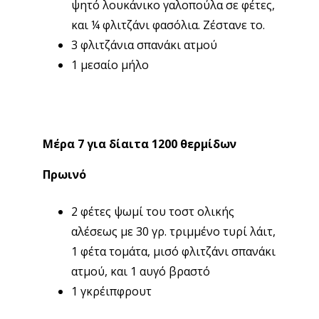
ψητό λουκάνικο γαλοπούλα σε φέτες,
και ¼ φλιτζάνι φασόλια. Ζέστανε το.
3 φλιτζάνια σπανάκι ατμού
1 μεσαίο μήλο
Μέρα 7 για δίαιτα 1200 θερμίδων
Πρωινό
2 φέτες ψωμί του τοστ ολικής
αλέσεως με 30 γρ. τριμμένο τυρί λάιτ,
1 φέτα τομάτα, μισό φλιτζάνι σπανάκι
ατμού, και 1 αυγό βραστό
1 γκρέιπφρουτ