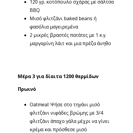
120 γρ. κοτόπουλο σχάρας με σάλτσα
BBQ
Μισό φλιτζάνι baked beans ή
φασόλια μαγειρεμένα
2 μικρές βραστές πατάτες με 1 κ.γ.
μαργαρίνη λάιτ και μια πρέζα άνηθο
Μέρα 3 για δίαιτα 1200 θερμίδων
Πρωινό
Oatmeal: Ψήσε στο τηγάνι μισό
φλιτζάνι νιφάδες βρώμης με 3/4
φλιτζάνι άπαχο γάλα μέχρι να γίνει
κρέμα και πρόσθεσε μισό