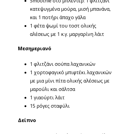
Smoothie στο μπλέντερ: 1 φλιτζάνι
κατεψυγμένα μούρα, μισή μπανάνα,
και 1 ποτήρι άπαχο γάλα
1 φέτα ψωμί του τοστ ολικής
αλέσεως με 1 κ.γ. μαργαρίνη λάιτ
Μεσημεριανό
1 φλιτζάνι σούπα λαχανικών
1 χορτοφαγικό μπιφτέκι λαχανικών
με μια μίνι πίτα ολικής αλέσεως με
μαρούλι και σάλτσα
1 γιαούρτι λάιτ
15 ρόγες σταφύλι
Δείπνο