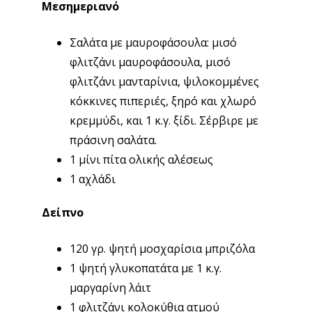
Μεσημεριανό
Σαλάτα με μαυροφάσουλα: μισό
φλιτζάνι μαυροφάσουλα, μισό
φλιτζάνι μανταρίνια, ψιλοκομμένες
κόκκινες πιπεριές, ξηρό και χλωρό
κρεμμύδι, και 1 κ.γ. ξίδι. Σέρβιρε με
πράσινη σαλάτα.
1 μίνι πίτα ολικής αλέσεως
1 αχλάδι
Δείπνο
120 γρ. ψητή μοσχαρίσια μπριζόλα
1 ψητή γλυκοπατάτα με 1 κ.γ.
μαργαρίνη λάιτ
1 φλιτζάνι κολοκύθια ατμού