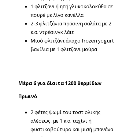
1 φλιτζάνι ψητή γλυκοκολοκύθα σε
πουρέ με λίγο κανέλλα
2-3 φλιτζάνια πράσινη σαλάτα με 2
κ.σ. ντρέσινγκ λάιτ
Μισό φλιτζάνι άπαχο frozen yogurt
βανίλια με 1 φλιτζάνι μούρα
Μέρα 6 για δίαιτα 1200 θερμίδων
Πρωινό
2 φέτες ψωμί του τοστ ολικής
αλέσεως, με 1 κ.σ. ταχίνι ή
φυστικοβούτυρο και μισή μπανάνα