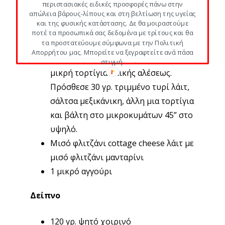
περιστασιακές ειδικές προσφορές πάνω στην
απώλεια βάρους-λίπους και στη βελτίωση της υγείας
Μεσημέρι
και της φυσικής κατάστασης. Δε θα μοιραστούμε
ποτέ τα προσωπικά σας δεδομένα με τρίτους και θα
τα προστατεύουμε σύμφωνα με την Πολιτική
Quesadilla: Άπλωσε ¼ φλιτζάνι
Απορρήτου μας. Μπορείτε να ξεγραφτείτε ανά πάσα
κόκκινα μαγειρεμένα φασόλια σε 1
στιγμή.
μικρή τορτίγια ολικής αλέσεως.
Πρόσθεσε 30 γρ. τριμμένο τυρί λάιτ,
σάλτσα μεξικάνικη, άλλη μια τορτίγια
και βάλτη στο μικροκυμάτων 45” στο
υψηλό.
Μισό φλιτζάνι cottage cheese λάιτ με
μισό φλιτζάνι μανταρίνι
1 μικρό αγγούρι
Δείπνο
120 γρ. ψητό χοιρινό