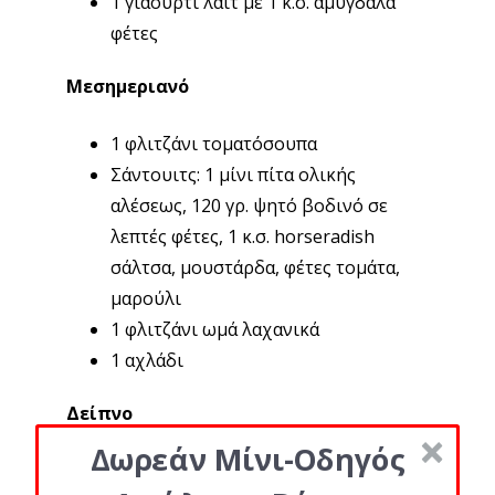
1 γιαούρτι λάιτ με 1 κ.σ. αμύγδαλα
φέτες
Μεσημεριανό
1 φλιτζάνι τοματόσουπα
Σάντουιτς: 1 μίνι πίτα ολικής
αλέσεως, 120 γρ. ψητό βοδινό σε
λεπτές φέτες, 1 κ.σ. horseradish
σάλτσα, μουστάρδα, φέτες τομάτα,
μαρούλι
1 φλιτζάνι ωμά λαχανικά
1 αχλάδι
Δείπνο
Δωρεάν Μίνι-Οδηγός
120 γρ. σολωμό ψητό