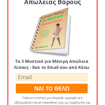
Απώλειας Βάρους
Σαλάτα Coleslaw: 1 φλιτζάνι λάχανο
ψιλοκομμένο, μισό φλιτζάνι καρότο
τριμμένο, 2 κρεμμυδάκια φρέσκα σε
μικρές φέτες, 2 κ.σ. μαγιονέζα λάιτ,
ξίδι
¾ φλιτζάνι μαγειρεμένο μαύρο ρύζι
Μισό φλιτζάνι ανανάς κομπόστα
Τα 3 Μυστικά για Μόνιμη Απώλεια
Μέρα 5 για δίαιτα 1200 θερμίδων
Λίπους - Άσε το Email σου από Κάτω
Πρωινό
ΝΑΙ ΤΟ ΘΕΛΩ
1 φλιτζάνι Cheerios, μισό φλιτζάνι
μούρα, 1 κ.σ. αμύγδαλα σε φέτες, 1
Παίρνετε επίσης μια δωρεάν εγγραφή στο
ποτήρι άπαχο γάλα
εβδομαδιαίο email newsletter μας, με συμβουλές και