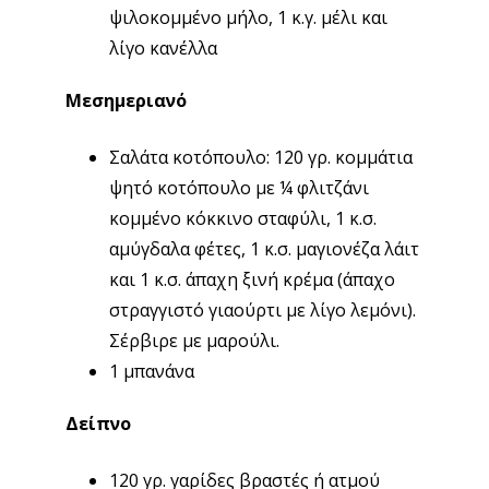
ψιλοκομμένο μήλο, 1 κ.γ. μέλι και
λίγο κανέλλα
Μεσημεριανό
Σαλάτα κοτόπουλο: 120 γρ. κομμάτια
ψητό κοτόπουλο με ¼ φλιτζάνι
κομμένο κόκκινο σταφύλι, 1 κ.σ.
αμύγδαλα φέτες, 1 κ.σ. μαγιονέζα λάιτ
και 1 κ.σ. άπαχη ξινή κρέμα (άπαχο
στραγγιστό γιαούρτι με λίγο λεμόνι).
Σέρβιρε με μαρούλι.
1 μπανάνα
Δείπνο
120 γρ. γαρίδες βραστές ή ατμού