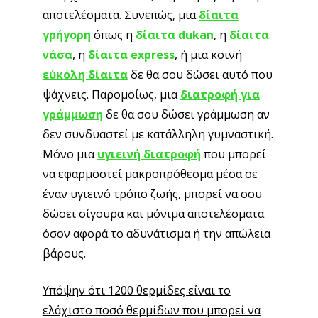
αποτελέσματα. Συνεπώς, μια
δίαιτα
γρήγορη
όπως η
δίαιτα dukan
, η
δίαιτα
νάσα
, η
δίαιτα express
, ή μια κοινή
εύκολη δίαιτα
δε θα σου δώσει αυτό που
ψάχνεις. Παρομοίως, μια
διατροφή για
γράμμωση
δε θα σου δώσει γράμμωση αν
δεν συνδυαστεί με κατάλληλη γυμναστική.
Μόνο μια
υγιεινή διατροφή
που μπορεί
να εφαρμοστεί μακροπρόθεσμα μέσα σε
έναν υγιεινό τρόπο ζωής, μπορεί να σου
δώσει σίγουρα και μόνιμα αποτελέσματα
όσον αφορά το αδυνάτισμα ή την απώλεια
βάρους.
Υπόψην ότι 1200 θερμίδες είναι το
ελάχιστο ποσό θερμίδων που μπορεί να