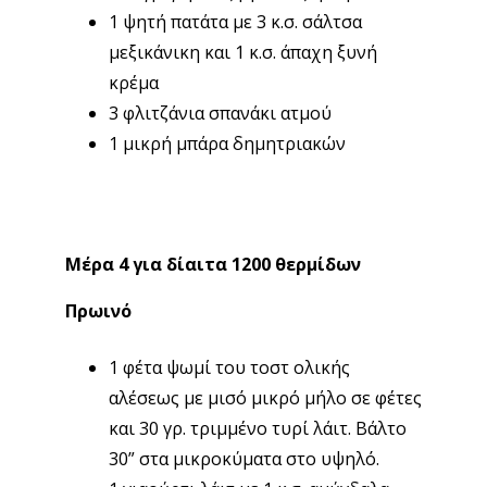
1 ψητή πατάτα με 3 κ.σ. σάλτσα
μεξικάνικη και 1 κ.σ. άπαχη ξυνή
κρέμα
3 φλιτζάνια σπανάκι ατμού
1 μικρή μπάρα δημητριακών
Μέρα 4 για δίαιτα 1200 θερμίδων
Πρωινό
1 φέτα ψωμί του τοστ ολικής
αλέσεως με μισό μικρό μήλο σε φέτες
και 30 γρ. τριμμένο τυρί λάιτ. Βάλτο
30” στα μικροκύματα στο υψηλό.