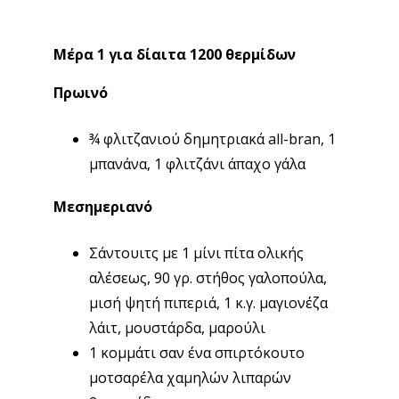
Μέρα 1 για δίαιτα 1200 θερμίδων
Πρωινό
¾ φλιτζανιού δημητριακά all-bran, 1
μπανάνα, 1 φλιτζάνι άπαχο γάλα
Μεσημεριανό
Σάντουιτς με 1 μίνι πίτα ολικής
αλέσεως, 90 γρ. στήθος γαλοπούλα,
μισή ψητή πιπεριά, 1 κ.γ. μαγιονέζα
λάιτ, μουστάρδα, μαρούλι
1 κομμάτι σαν ένα σπιρτόκουτο
μοτσαρέλα χαμηλών λιπαρών