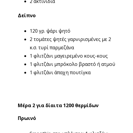
2 ακτινίδια
Δείπνο
120 γρ. ψάρι ψητό
2 τομάτες ψητές γαρνιρισμένες με 2
κ.σ. τυρί παρμεζάνα
1 φλιτζάνι μαγειρεμένο κους-κους
1 φλιτζάνι μπρόκολο βραστό ή ατμού
1 φλιτζάνι άπαχη πουτίγκα
Μέρα 2 για δίαιτα 1200 θερμίδων
Πρωινό