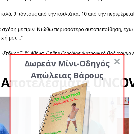
κιλά, 9 πόντους από την κοιλιά και 10 από την περιφέρεια!
ε σχέση με πριν. Νιώθω περισσότερο αυτοπεποίθηση, έχω 
 ζωή μου…”
-Στέλιος Σ, ΙΥ, Αθήνα, Online Coaching Διατροφικό Πρόγραμ
Δωρεάν Μίνι-Οδηγός
Απώλειας Βάρους