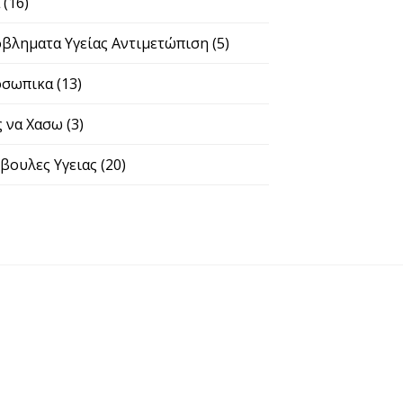
α
(16)
βληματα Υγείας Αντιμετώπιση
(5)
σωπικα
(13)
 να Χασω
(3)
βουλες Υγειας
(20)