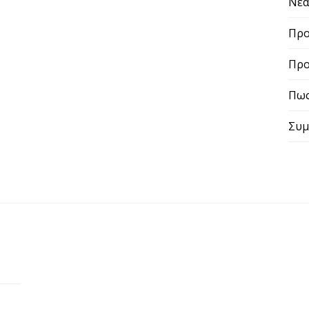
Νε
Προ
Προ
Πως
Συμ