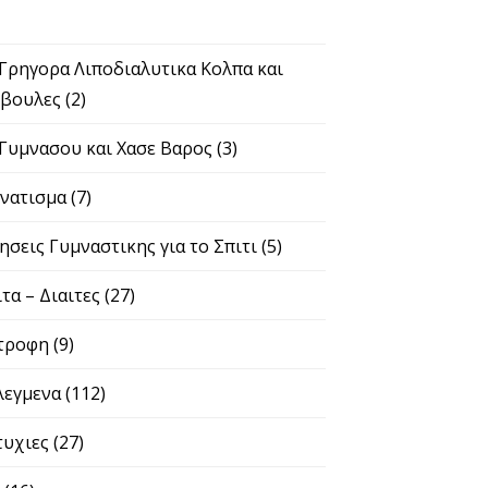
 Γρηγορα Λιποδιαλυτικα Κολπα και
βουλες
(2)
 Γυμνασου και Χασε Βαρος
(3)
νατισμα
(7)
ησεις Γυμναστικης για το Σπιτι
(5)
ιτα – Διαιτες
(27)
τροφη
(9)
λεγμενα
(112)
τυχιες
(27)