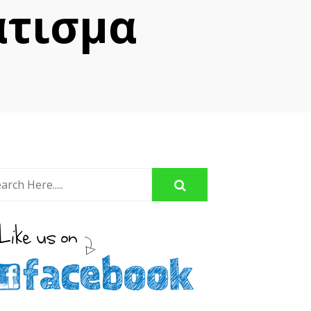
ατισμα