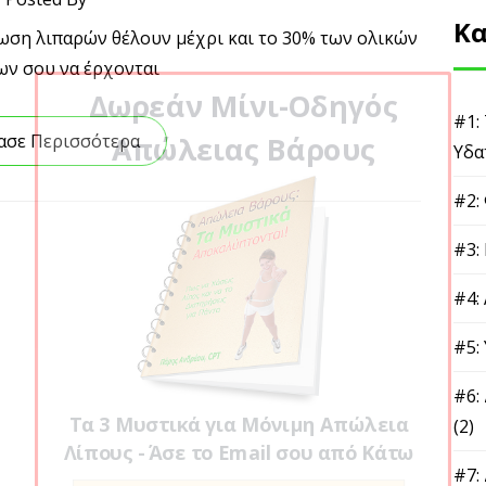
Κα
λωση λιπαρών θέλουν μέχρι και το 30% των ολικών
ων σου να έρχονται
Δωρεάν Μίνι-Οδηγός
#1:
Απώλειας Βάρους
ασε Περισσότερα
Υδα
#2:
#3:
#4:
#5:
#6:
Τα 3 Μυστικά για Μόνιμη Απώλεια
(2)
Λίπους - Άσε το Email σου από Κάτω
#7: