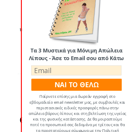
Posted By
Να παρακάτω μερικές βοηθητικές
προτάσεις για να κόψεις θερμίδες, χωρίς
να σου φανεί καν! Πιες ένα φλιτζάνι
Τα 3 Μυστικά για Μόνιμη Απώλεια
Διάβασε Περισσότερα
Λίπους - Άσε το Email σου από Κάτω
ΝΑΙ ΤΟ ΘΕΛΩ
#1: ΤΑ ΠΑΝΤΑ ΓΙΑ ΘΕΡΜΙΔΕΣ ΚΙ
Παίρνετε επίσης μια δωρεάν εγγραφή στο
ΥΔΑΤΑΝΘΡΑΚΕΣ
,
ΕΠΙΛΕΓΜΕΝΑ
εβδομαδιαίο email newsletter μας, με συμβουλές και
Υπολόγισε τις
περιστασιακές ειδικές προσφορές πάνω στην
απώλεια βάρους-λίπους και στη βελτίωση της υγείας
θερμιδικές σου ανάγκες
και της φυσικής κατάστασης. Δε θα μοιραστούμε
ποτέ τα προσωπικά σας δεδομένα με τρίτους και θα
και χάσε μισό κιλό τη
τα προστατεύουμε σύμφωνα με την Πολιτική