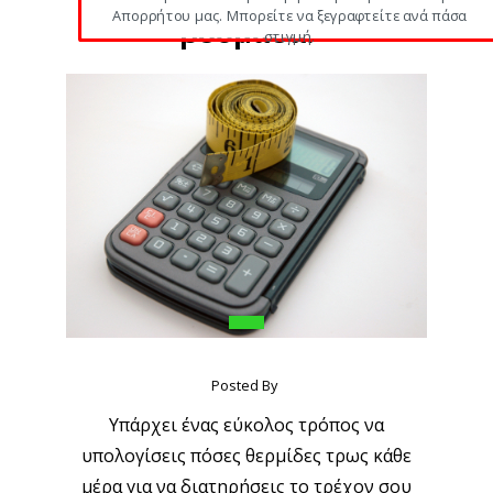
Απορρήτου μας. Μπορείτε να ξεγραφτείτε ανά πάσα
βδομάδα!
στιγμή.
POWERED BY
Posted By
Yπάρχει ένας εύκολος τρόπος να
υπολογίσεις πόσες θερμίδες τρως κάθε
μέρα για να διατηρήσεις το τρέχον σου