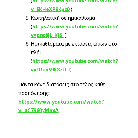
μόνο δίαιτα, ακόμα και την καλύτερη δίαιτα, χωρίς
κατάλληλη γυμναστική,
το βάρος που θα χάσεις θα
είναι 50-50 μυς-λίπος. Αυτό σημαίνει όχι μόνο ότι
το σώμα σου πιθανόν να καταλήξει να έχει
χειρότερη εμφάνιση από πριν, αλλά ότι
θα
καταλήξεις να έχεις το ίδιο ποσοστό λίπους με ένα
μικρότερο βάρος, με λιγότερους μυς.
Μιας που οι
μυς είναι η βάση του μεταβολισμού, ο
μεταβολισμός σου θα επιβραδυνθεί περισσότερο
κι εσύ θα πάρεις πίσω το χαμένο βάρος και
περισσότερο, πολύ γρήγορα.
Μην ξεχάσεις να πάρεις την άδεια του γιατρού
σου προτού ξεκινήσεις οποιοδήποτε πρόγραμμα