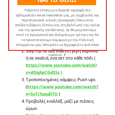
v=EKHeXP9Kpc0
)
Παίρνετε επίσης μια δωρεάν εγγραφή στο εβδομαδιαίο
Κωπηλατική σε ημικάθισμα
email newsletter μας, με συμβουλές και περιστασιακές
ειδικές προσφορές πάνω στην απώλεια βάρους-λίπους
(
https://www.youtube.com/watch?
και στη βελτίωση της υγείας και της φυσικής κατάστασης.
v=pnc8JL_KjSI
)
Δε θα μοιραστούμε ποτέ τα προσωπικά σας δεδομένα με
τρίτους και θα τα προστατεύουμε σύμφωνα με την
Ημικαθίσματα με εκτάσεις ώμων στο πλάι
Πολιτική Απορρήτου μας. Μπορείτε να ξεγραφτείτε ανά
(
https://www.youtube.com/watch?
πάσα στιγμή.
v=fRkoS9K8zUU
)
POWERED BY
Πάντα κάνε διατάσεις στο τέλος κάθε προπόνησης:
https://www.youtube.com/watch?
v=qC7960yMaxA
Αν ρωτάς
πώς να χάσω 10 κιλά γρήγορα,
αυτό το
πρόγραμμα γυμναστικής είναι για σένα.
Κάνοντας