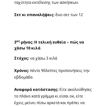
πλάνο κατά γράμμα κι είσαι οκ, είτε έχεις μείνει
πίσω αρκετά και πρέπει να τρέξεις να μας
προλάβεις, να η τελική σου αποστολή:
Αερόβια άσκηση:
30 λεπτά, υψηλή ένταση
Στόχος καρδιακών παλμών:
130 με 150 παλμοί
το λεπτό
Άσκηση δύναμης με αντιστάσεις:
Επανέλαβε τις
ασκήσεις, αυξάνοντας λίγο το βάρος. Απλά
θυμήσου η τελευταία επανάληψη να βγαίνει πάντα
με δυσκολία.
Σετ κι επαναλήψεις:
τρία σετ των 12