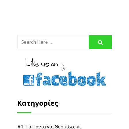
#7: Διατροφικες Παγιδες για Αδυνατισμα
(5)
#8: Γρηγορα Λιποδιαλυτικα Κολπα και Συμβουλες
(2)
#9: Γυμνασου και Χασε Βαρος
(3)
Αδυνατισμα
(7)
Ασκησεις Γυμναστικης για το Σπιτι
(5)
Διαιτα – Διαιτες
(27)
Διατροφη
(9)
Επιλεγμενα
(112)
Επιτυχιες
(27)