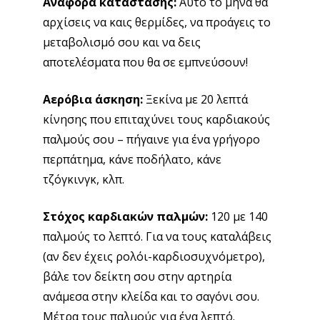
πήγαινε για ένα γρήγορο περπάτημα, κάνε
ποδήλατο, κάνε τζόγκινγκ, κλπ.
Στόχος καρδιακών παλμών:
120 με 140 παλμούς
το λεπτό. Για να τους καταλάβεις (αν δεν έχεις
ρολόι-καρδιοσυχνόμετρο), βάλε τον δείκτη σου
στην αρτηρία ανάμεσα στην κλείδα και το σαγόνι
σου. Μέτρα τους παλμούς για ένα λεπτό.
Άσκηση δύναμης με αντιστάσεις:
Μετά, κάνε τις
6 ασκήσεις ενδυνάμωσης στο τέλος αυτού του
άρθρου. Ξεκίνα με ένα βάρος που είναι βαρύ
αρκετά ώστε να βγάζεις ίσα-ίσα 12 επαναλήψεις
η
(να μη μπορείς να κάνεις 13
επανάληψη),
ανεβάζοντας και κατεβάζοντας το βάρος με έλεγχο,
αργά και σταθερά. Ανάλογα την άσκηση, μπορεί να