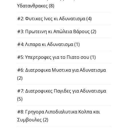
Νεα
(16)
Προβληματα Υγείας Αντιμετώπιση
(5)
Προσωπικα
(13)
Πως να Χασω
(3)
Συμβουλες Υγειας
(20)
Policies | Πολιτικές