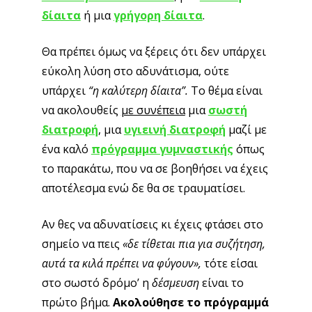
Θα πρέπει όμως να ξέρεις ότι δεν υπάρχει εύκολη
λύση στο αδυνάτισμα, ούτε υπάρχει
“η καλύτερη
δίαιτα”.
Το θέμα είναι να ακολουθείς
με συνέπεια
μια
σωστή διατροφή
, μια
υγιεινή διατροφή
μαζί
με ένα καλό
πρόγραμμα γυμναστικής
όπως το
παρακάτω, που να σε βοηθήσει να έχεις
αποτέλεσμα ενώ δε θα σε τραυματίσει.
Αν θες να αδυνατίσεις κι έχεις φτάσει στο σημείο
να πεις
«δε τίθεται πια για συζήτηση, αυτά τα κιλά
πρέπει να φύγουν»,
τότε είσαι στο σωστό δρόμο’ η
δέσμευση
είναι το πρώτο βήμα.
Ακολούθησε το
πρόγραμμά μας και χάσε 10 κιλά σε 90 μέρες!
Τρίμηνο Πρόγραμμα Γυμναστικής –
Πώς να χάσω 10 κιλά γρήγορα