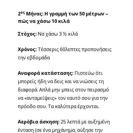
στον πειρασμό να «ανταμείψεις» τον εαυτό σου για
την πρόοδο σου. Τα καλύτερα έρχονται.
Αερόβια άσκηση:
25 λεπτά με αυξημένη ένταση
(σε ένα μηχάνημα, αύξησε την κλίση ή την
αντίσταση’ αν είσαι έξω, κάλυψε περισσότερη
απόσταση σε λιγότερο χρόνο).
Στόχος καρδιακών παλμών:
130 με 145 παλμούς
το λεπτό
Άσκηση δύναμης με αντιστάσεις:
Επανέλαβε το
πρόγραμμα του προηγούμενου μήνα αλλά πίεσε
περισσότερο. Για να φτάσεις σίγουρα το όριο σου
με τις επαναλήψεις, χρησιμοποίησε περισσότερο
βάρος (π.χ. πήγαινε από τα 3κιλα στα 4κιλα