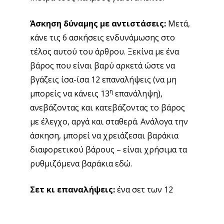
χρειάζεσαι βαράκια διαφορετικού βάρους – είναι
χρήσιμα τα ρυθμιζόμενα βαράκια εδώ.
Σετ κι επαναλήψεις:
ένα σετ των 12
ος
2
Μήνας: Η γραμμή των 50 μέτρων – πώς να
χάσω 10 κιλά
Στόχος:
Να χάσω 3 ½ κιλά
Χρόνος:
Τέσσερις 60λεπτες προπονήσεις την
εβδομάδα
Αναφορά κατάστασης:
Πιστεύω ότι μπορείς ήδη
να δεις και να νιώσεις τη διαφορά. Απλά μην μπεις