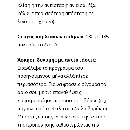
βαράκια). Μπορείς επίσης να αυξήσεις την ένταση
της προπόνησης καθυστερώντας την ταχύτητα
εκτέλεσης των ασκήσεων.
Σετ κι επαναλήψεις:
δυο σετ των 12
ος
3
μήνας: Η τελική ευθεία – πώς να χάσω 10
κιλά
Στόχος:
να χάσω 3 κιλά
Χρόνος:
πέντε 90λεπτες προπονήσεις την
εβδομάδα
Αναφορά κατάστασης:
Είτε ακολούθησες το