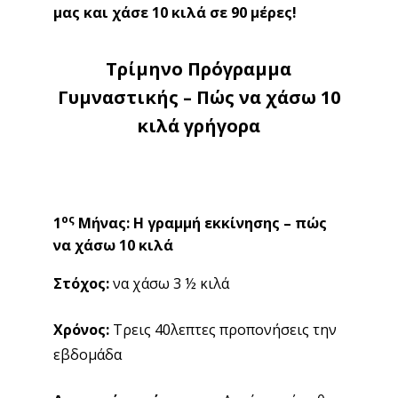
ος
1
Μήνας: Η γραμμή εκκίνησης – πώς να χάσω
10 κιλά
Στόχος:
να χάσω 3 ½ κιλά
Χρόνος:
Τρεις 40λεπτες προπονήσεις την
εβδομάδα
Αναφορά κατάστασης:
Αυτό το μήνα θα αρχίσεις
να καις θερμίδες, να προάγεις το μεταβολισμό σου
και να δεις αποτελέσματα που θα σε εμπνεύσουν!
Αερόβια άσκηση:
Ξεκίνα με 20 λεπτά κίνησης
που επιταχύνει τους καρδιακούς παλμούς σου –