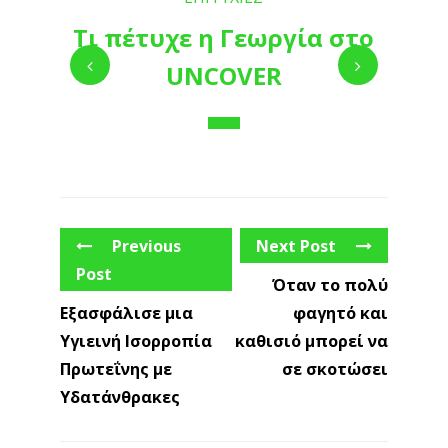
Κατηγορίες
#1: Τα Παντα για Θερμιδες κι Υδατανθρακες
(8)
#2: Φυτικες Ινες κι Αδυνατισμα
(4)
#3: Πρωτεινη κι Απώλεια Βάρους
(2)
#4: Λιπαρα κι Αδυνατισμα
(1)
#5: Υπερτροφες για το Πιατο σου
(1)
#6: Διατροφικα Μυστικα για Αδυνατισμα
(2)