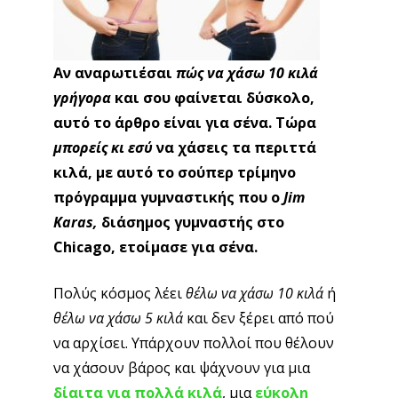
Αν αναρωτιέσαι
πώς να χάσω 10 κιλά γρήγορα
και σου φαίνεται δύσκολο, αυτό το άρθρο είναι
για σένα. Τώρα
μπορείς κι εσύ
να χάσεις τα
περιττά κιλά, με αυτό το σούπερ τρίμηνο
πρόγραμμα γυμναστικής που ο
Jim
Karas
,
διάσημος γυμναστής στο
Chicago
, ετοίμασε για
σένα.
Πολύς κόσμος λέει
θέλω να χάσω 10 κιλά
ή
θέλω
να χάσω 5 κιλά
και δεν ξέρει από πού να αρχίσει.
Υπάρχουν πολλοί που θέλουν να χάσουν βάρος και
ψάχνουν για μια
δίαιτα για πολλά κιλά
, μια
εύκολη δίαιτα
ή μια
γρήγορη δίαιτα
.