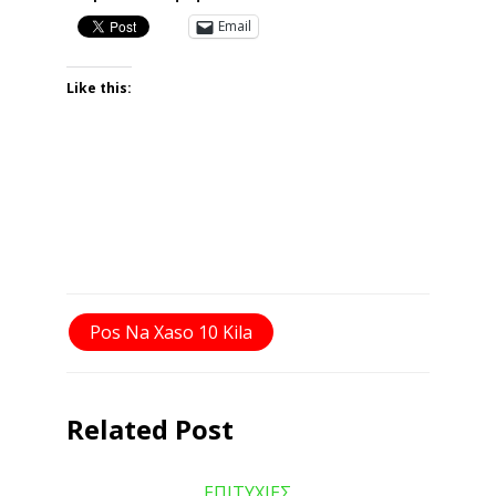
Previous Post
Next Post
Εξασφάλισε μια Υγιεινή
Όταν το πολύ φαγητό
Ισορροπία Πρωτεΐνης με
και καθισιό μπορεί να
Υδατάνθρακες
σε σκοτώσει