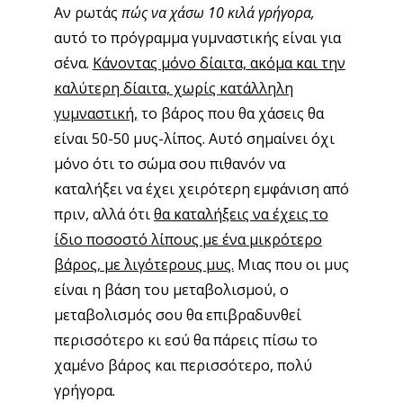
άσκησης ή διατροφής, αν δεν είσαι σίγουρη/ος
για την υγεία σου.
Πηγή
Μοιράσου αυτή τη σελίδα:
Email
Like this: