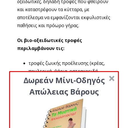
οξειδωτικές,
δηλαδή τροφές που φθείρουν
και καταστρέφουν τα κύτταρα, με
αποτέλεσμα να εμφανίζονται εκφυλιστικές
παθήσεις και πρόωρο γήρας.
Οι βιο-οξειδωτικές τροφές
περιλαμβάνουν τις:
τροφές ζωικής προέλευσης (κρέας,
πουλερικά, ψάρια, οστρακοειδή,
Δωρεάν Μίνι-Οδηγός
γαλακτοκομικά κλπ)
τα σιτηρά που περιέχουν γλουτένη
Απώλειας Βάρους
τα δημητριακά γενικώς, εκτός
ελάχιστων εξαιρέσεων
τα φρούτα και τα λαχανικά με
φυτοφάρμακα
τις επεξεργασμένες τροφές