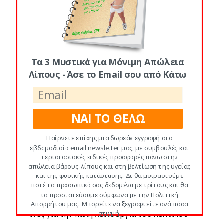
τις ψημένες ή μαγειρεμένες τροφές
σε υψηλές θερμοκρασίες, διότι
έχουν αλλοιωθεί τα θρεπτικά τους
συστατικά και καταστραφεί τα
Τα 3 Μυστικά για Μόνιμη Απώλεια
πεπτικά τους ένζυμα
Λίπους - Άσε το Email σου από Κάτω
τα αναψυκτικά εμπορίου
το αλκοόλ και τη χρήση καπνού
ΝΑΙ ΤΟ ΘΕΛΩ
Σύμφωνα με την Ορθομοριακή Δίαιτα, οι
ζωικές τροφές, είναι τροφές από «δεύτερο
Παίρνετε επίσης μια δωρεάν εγγραφή στο
χέρι», καθώς τα ζώα παίρνουν τα θρεπτικά
εβδομαδιαίο email newsletter μας, με συμβουλές και
περιστασιακές ειδικές προσφορές πάνω στην
στοιχεία από τα φυτά και τα μεταβολίζουν
απώλεια βάρους-λίπους και στη βελτίωση της υγείας
σε πρωτεΐνη. Η ζωική πρωτεΐνη είναι
και της φυσικής κατάστασης. Δε θα μοιραστούμε
ποτέ τα προσωπικά σας δεδομένα με τρίτους και θα
συμπυκνωμένη, δύσπεπτη, περιέχει
τα προστατεύουμε σύμφωνα με την Πολιτική
κορεσμένο λίπος, και δεν περιέχει φυτικές
Απορρήτου μας. Μπορείτε να ξεγραφτείτε ανά πάσα
ίνες για την καλή λειτουργία του πεπτικού
στιγμή.