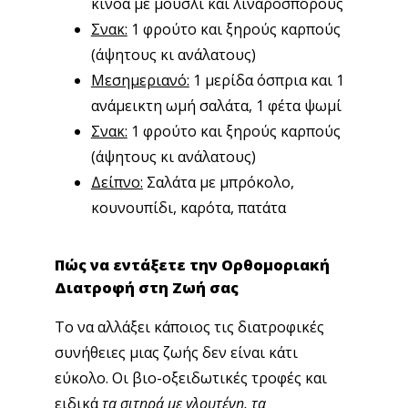
κινόα με μούσλι και λιναρόσπορους
Σνακ:
1 φρούτο και ξηρούς καρπούς
(άψητους κι ανάλατους)
Μεσημεριανό:
1 μερίδα όσπρια και 1
ανάμεικτη ωμή σαλάτα, 1 φέτα ψωμί
Σνακ:
1 φρούτο και ξηρούς καρπούς
(άψητους κι ανάλατους)
Δείπνο:
Σαλάτα με μπρόκολο,
κουνουπίδι, καρότα, πατάτα
Πώς να εντάξετε την Ορθομοριακή
Διατροφή στη Ζωή σας
Το να αλλάξει κάποιος τις διατροφικές
συνήθειες μιας ζωής δεν είναι κάτι
εύκολο. Οι βιο-οξειδωτικές τροφές και
ειδικά
τα σιτηρά με γλουτένη, τα