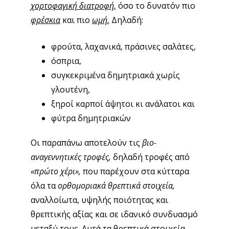
χορτοφαγική διατροφή,
όσο το δυνατόν πιο
φρέσκια
και πιο
ωμή.
Δηλαδή:
φρούτα, λαχανικά, πράσινες σαλάτες,
όσπρια,
συγκεκριμένα δημητριακά χωρίς
γλουτένη,
ξηροί καρποί άψητοι κι ανάλατοι και
φύτρα δημητριακών
Οι παραπάνω αποτελούν τις
βιο-
αναγεννητικές τροφές,
δηλαδή τροφές από
«πρώτο χέρι»,
που παρέχουν στα κύτταρα
όλα τα
ορθομοριακά θρεπτικά στοιχεία,
αναλλοίωτα, υψηλής ποιότητας και
θρεπτικής αξίας και σε ιδανικό συνδυασμό
μεταξύ τους. Αυτά τα θρεπτικά στοιχεία