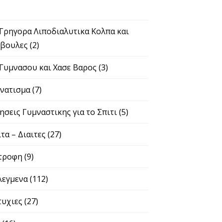
Γυμνασου και Χασε Βαρος
(3)
νατισμα
(7)
σεις Γυμναστικης για το Σπιτι
(5)
τα – Διαιτες
(27)
τροφη
(9)
λεγμενα
(112)
υχιες
(27)
(16)
ληματα Υγείας Αντιμετώπιση
(5)