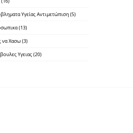
σωπικα
(13)
 να Χασω
(3)
ουλες Υγειας
(20)