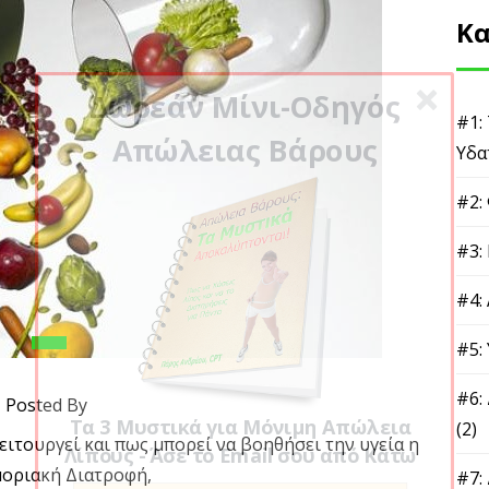
Κα
Δωρεάν Μίνι-Οδηγός
#1: 
Απώλειας Βάρους
#2: 
#3: 
#4: 
#5: 
Posted By
#6: 
υργεί και πως μπορεί να βοηθήσει την υγεία η Ορθομοριακή
#7: 
Τα 3 Μυστικά για Μόνιμη Απώλεια
Διατροφή,
Λίπους - Άσε το Email σου από Κάτω
#8: 