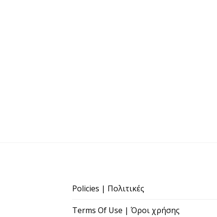
Policies | Πολιτικές
Terms Of Use | Όροι χρήσης
Disclaimer | Αποποίηση Ευθύνης
Contact | Επικοινωνία