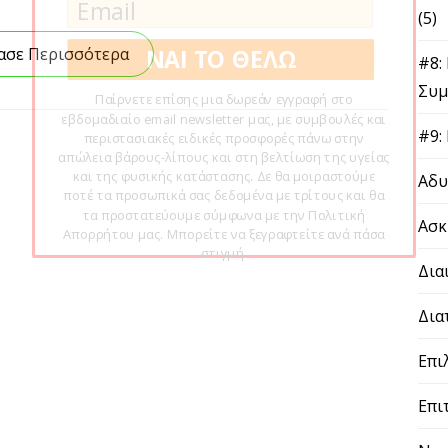
(2)
βασε Περισσότερα
#9: 
ΝΑΙ ΤΟ ΘΕΛΩ
Αδυ
Παίρνετε επίσης μια δωρεάν εγγραφή στο εβδομαδιαίο
email newsletter μας, με συμβουλές και περιστασιακές
ειδικές προσφορές πάνω στην απώλεια βάρους-λίπους
Ασκη
και στη βελτίωση της υγείας και της φυσικής κατάστασης.
Δε θα μοιραστούμε ποτέ τα προσωπικά σας δεδομένα με
Διαι
τρίτους και θα τα προστατεύουμε σύμφωνα με την
Πολιτική Απορρήτου μας. Μπορείτε να ξεγραφτείτε ανά
Δια
πάσα στιγμή.
Επι
Επιτ
Νεα
Προβ