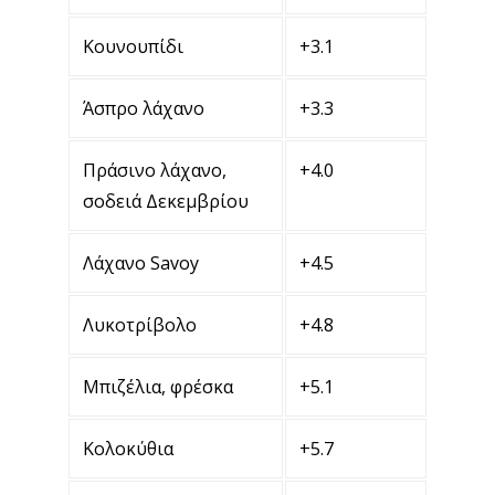
Κουνουπίδι
+3.1
Άσπρο λάχανο
+3.3
Πράσινο λάχανο,
+4.0
σοδειά Δεκεμβρίου
Λάχανο Savoy
+4.5
Λυκοτρίβολο
+4.8
Μπιζέλια, φρέσκα
+5.1
Κολοκύθια
+5.7