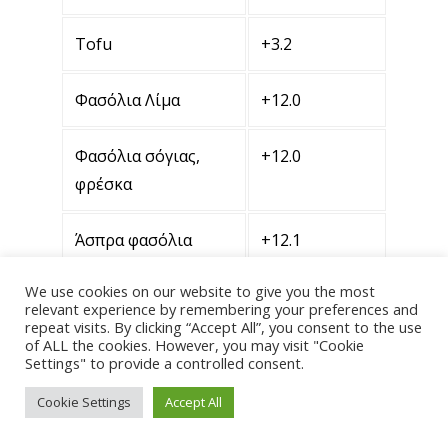
Tofu
+3.2
Φασόλια Λίμα
+12.0
Φασόλια σόγιας,
+12.0
φρέσκα
Άσπρα φασόλια
+12.1
We use cookies on our website to give you the most
Σόγια σε κόκκους
+12.8
relevant experience by remembering your preferences and
(μαγειρεμένα
repeat visits. By clicking “Accept All”, you consent to the use
of ALL the cookies. However, you may visit "Cookie
αλεσμένα φασόλια
Settings" to provide a controlled consent.
σόγιας)
Cookie Settings
Accept All
Φιστίκια σόγιας
+26.5