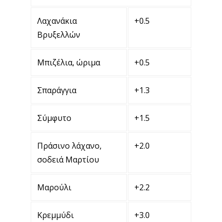
Λαχανάκια
+0.5
Βρυξελλών
Μπιζέλια, ώριμα
+0.5
Σπαράγγια
+1.3
Σύμφυτο
+1.5
Πράσινο λάχανο,
+2.0
σοδειά Μαρτίου
Μαρούλι
+2.2
Κρεμμύδι
+3.0