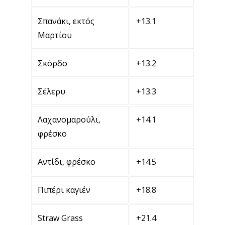
Σπανάκι, εκτός
+13.1
Μαρτίου
Σκόρδο
+13.2
Σέλερυ
+13.3
Λαχανομαρούλι,
+14.1
φρέσκο
Αντίδι, φρέσκο
+14.5
Πιπέρι καγιέν
+18.8
Straw Grass
+21.4