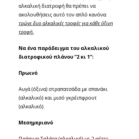
αλκαλική διατροφή θα πρέπει να
ακολουθήσεις αυτό τον απλό κανόνα:
τρώγε δυο αλκαλικές τροφές για κάθε όξινη
τροφή.
Να ένα παράδειγμα του αλκαλικού
διατροφικού πλάνου “2 κι 1”:
Πρωινό
Αυγά (όξινα) στραπατσάδα με σπανάκι
(αλκαλικό) και μισό γκρέιπφρουτ
(αλκαλικό).
Μεσημεριανό
Πράσινη Σαλάτα (αλκαλική) με 2 φέτες