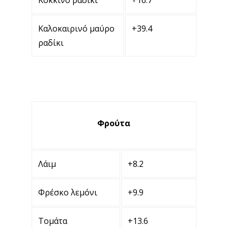
Κόκκινο ραδίκι
+16.7
Καλοκαιρινό μαύρο
+39.4
ραδίκι
Φρούτα
Λάιμ
+8.2
Φρέσκο λεμόνι
+9.9
Τομάτα
+13.6