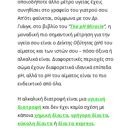
οποιοδήποτε άλλο μέτρο υγείας έχεις
συνηθίσει στο γραφείο του γιατρού σου.
Απ’ότι φαίνεται, σύμφωνα με τoν
Δρ.
Γιάνγκ,
στο βιβλίο του
“
The pH Miracle
“,
η
μοναδική πιο σημαντική μέτρηση για την
υγεία σου είναι ο
Δείκτης Οξύτητας (pH)
του
αίματος και των ιστών σου – πόσο όξινα ή
αλκαλικά είναι. Διαφορετικές περιοχές στο
σώμα έχουν διαφορετικά ιδανικά επίπεδα
pH, αλλά το pH του αίματος είναι το πιο
ενδεικτικό από όλα.
Η αλκαλική διατροφή είναι μια
υγιεινή
διατροφή
και δεν έχει καμία σχέση με
κάποια
χημική δίαιτα
,
γρήγορη δίαιτα
,
εύκολη δίαιτα
ή
δίαιτα express.