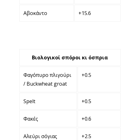
Αβοκάντο
+15.6
Βιολογικοί σπόροι κι όσπρια
Φαγόπυρο πλιγούρι
+0.5
/ Buckwheat groat
Spelt
+0.5
Φακές
+0.6
Αλεύρι σόγιας
+2.5