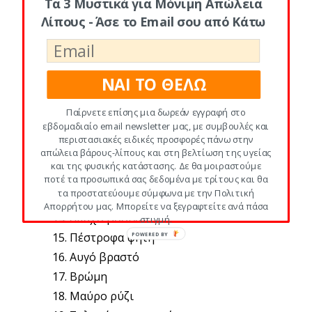
Τα 3 Μυστικά για Μόνιμη Απώλεια
Πλήρες γάλα
Λίπους - Άσε το Email σου από Κάτω
Βούτυρο
Βρασμένες Φακές
Άσπρο ψωμί
ΝΑΙ ΤΟ ΘΕΛΩ
Βρασμένα ζυμαρικά ολικής άλεσης
Σκέτο άσπρο κουλούρι
Παίρνετε επίσης μια δωρεάν εγγραφή στο
Φιστίκια ψημένα
εβδομαδιαίο email newsletter μας, με συμβουλές και
Καρύδια
περιστασιακές ειδικές προσφορές πάνω στην
απώλεια βάρους-λίπους και στη βελτίωση της υγείας
Λουκάνικο Φρανκφούρτης
και της φυσικής κατάστασης. Δε θα μοιραστούμε
Κοτόπουλο
ποτέ τα προσωπικά σας δεδομένα με τρίτους και θα
τα προστατεύουμε σύμφωνα με την Πολιτική
Πεπερόνι
Απορρήτου μας. Μπορείτε να ξεγραφτείτε ανά πάσα
Άπαχο βοδινό
στιγμή.
Πέστροφα ψητή
POWERED
BY
Αυγό βραστό
Βρώμη
Μαύρο ρύζι