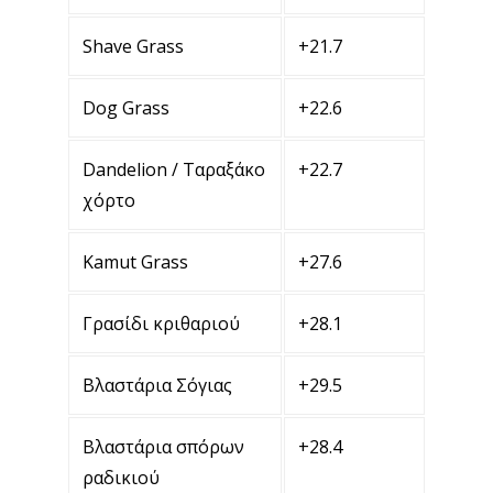
Shave Grass
+21.7
Dog Grass
+22.6
Dandelion / Ταραξάκο
+22.7
χόρτο
Kamut Grass
+27.6
Γρασίδι κριθαριού
+28.1
Βλαστάρια Σόγιας
+29.5
Βλαστάρια σπόρων
+28.4
ραδικιού