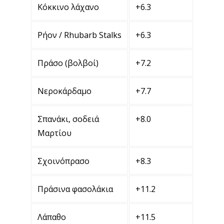
Κόκκινο λάχανο
+6.3
Ρήον / Rhubarb Stalks
+6.3
Πράσο (βολβοί)
+7.2
Νεροκάρδαμο
+7.7
Σπανάκι, σοδειά
+8.0
Μαρτίου
Σχοινόπρασο
+8.3
Πράσινα φασολάκια
+11.2
Λάπαθο
+11.5