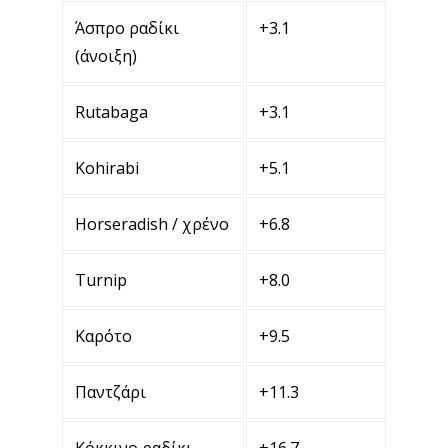
Άσπρο ραδίκι
+3.1
(άνοιξη)
Rutabaga
+3.1
Kohirabi
+5.1
Horseradish / χρένο
+6.8
Turnip
+8.0
Καρότο
+9.5
Παντζάρι
+11.3