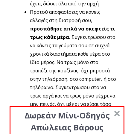
έχεις δώσει όλα από την αρχή.
Προτού αποφασίσεις να κάνεις
αλλαγές στη διατροφή σου,
προσπάθησε απλά να σκεφτείς τι
τρως κάθε μέρα.
Συγκεντρώσου στο
να κάνεις τα γεύματα σου σε συχνά
χρονικά διαστήματα κάθε μέρα στο
ίδιο μέρος. Να τρως μόνο στο
τραπέζι της κουζίνας, όχι μπροστά
στην τηλεόραση, στο
computer
, ή στο
τηλέφωνο. Συγκεντρώσου στο να
τρως αργά και να τρως μόνο μέχρι να
μην πεινάς, όχι μέχρι να είσαι τόσο
γεμάτη που να μη μπορείς να φας
Δωρεάν Μίνι-Οδηγός
άλλο.
Απώλειας Βάρους
Αντί να προσπαθείς να εξαλείψεις τα