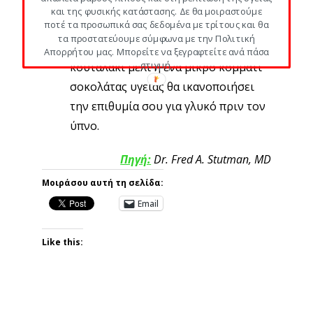
που έχουν χαμηλά λιπαρά και είναι
και της φυσικής κατάστασης. Δε θα μοιραστούμε
ποτέ τα προσωπικά σας δεδομένα με τρίτους και θα
καλύτερες επιλογές από παγωτά και
τα προστατεύουμε σύμφωνα με την Πολιτική
κέικ. Ένα άπαχο γιαούρτι με ένα
Απορρήτου μας. Μπορείτε να ξεγραφτείτε ανά πάσα
στιγμή.
κουταλάκι μέλι ή ένα μικρό κομμάτι
σοκολάτας υγείας θα ικανοποιήσει
την επιθυμία σου για γλυκό πριν τον
ύπνο.
Πηγή:
Dr. Fred A. Stutman, MD
Μοιράσου αυτή τη σελίδα:
Email
Like this: