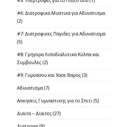
#5: Υπερτροφες για το Πιατο σου
(1)
#6: Διατροφικα Μυστικα για Αδυνατισμα
(2)
#7: Διατροφικες Παγιδες για Αδυνατισμα
(5)
#8: Γρηγορα Λιποδιαλυτικα Κολπα και
Συμβουλες
(2)
#9: Γυμνασου και Χασε Βαρος
(3)
Αδυνατισμα
(7)
Ασκησεις Γυμναστικης για το Σπιτι
(5)
Διαιτα – Διαιτες
(27)
Διατροφη
(9)