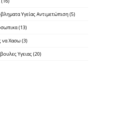
α
(16)
βληματα Υγείας Αντιμετώπιση
(5)
σωπικα
(13)
 να Χασω
(3)
βουλες Υγειας
(20)