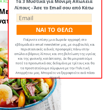
Τα 3 Μυστικά για Μόνιμη Απώλεια
ΚΑ ΚΟΛΠΑ ΚΑΙ ΣΥΜΒΟΥΛΕΣ
,
ΕΠΙΛΕΓΜΕΝΑ
Λίπους - Άσε το Email σου από Κάτω
 Μεσημεριανά Γεύματα
νατίσματος
ΝΑΙ ΤΟ ΘΕΛΩ
Παίρνετε επίσης μια δωρεάν εγγραφή στο
εβδομαδιαίο email newsletter μας, με συμβουλές και
περιστασιακές ειδικές προσφορές πάνω στην
απώλεια βάρους-λίπους και στη βελτίωση της υγείας
και της φυσικής κατάστασης. Δε θα μοιραστούμε
ποτέ τα προσωπικά σας δεδομένα με τρίτους και θα
τα προστατεύουμε σύμφωνα με την Πολιτική
Απορρήτου μας. Μπορείτε να ξεγραφτείτε ανά πάσα
στιγμή.
POWERED BY