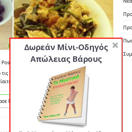
Νε
Προ
Προ
Πως
Δωρεάν Μίνι-Οδηγός
Συμ
Απώλειας Βάρους
Posted By
τις δίαιτες που ακούω να κυκλοφορεί τελευταία
 δίαιτα μεταβολισμού
ασε Περισσότερα