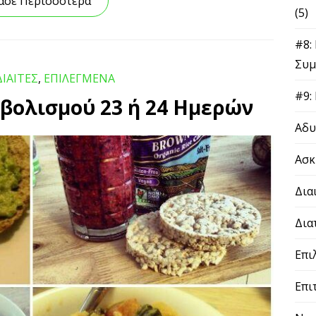
ασε Περισσότερα
(5)
#8:
Συμ
ΔΙΑΙΤΕΣ
,
ΕΠΙΛΕΓΜΕΝΑ
#9:
βολισμού 23 ή 24 Hμερών
Αδυ
Ασκ
Δια
Δια
Επι
Επι