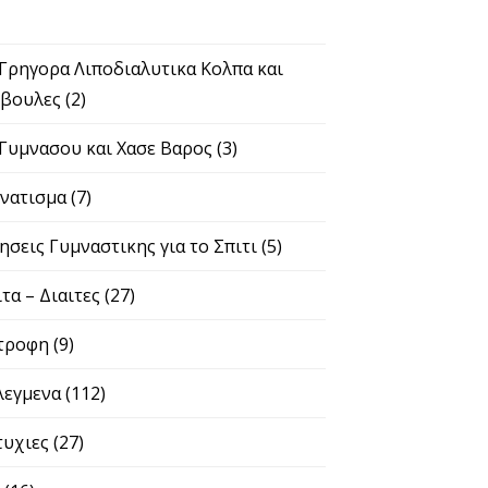
 Γρηγορα Λιποδιαλυτικα Κολπα και
βουλες
(2)
 Γυμνασου και Χασε Βαρος
(3)
νατισμα
(7)
ησεις Γυμναστικης για το Σπιτι
(5)
ιτα – Διαιτες
(27)
τροφη
(9)
λεγμενα
(112)
τυχιες
(27)