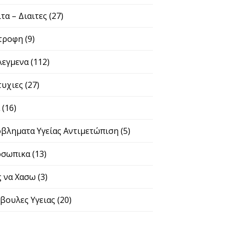
ιτα – Διαιτες
(27)
τροφη
(9)
λεγμενα
(112)
τυχιες
(27)
α
(16)
βληματα Υγείας Αντιμετώπιση
(5)
σωπικα
(13)
 να Χασω
(3)
βουλες Υγειας
(20)