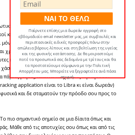
ΝΑΙ ΤΟ ΘΕΛΩ
ζωτικό σε κάθε πλάνο απώλειας βάρους. Οι στόχοι
Παίρνετε επίσης μια δωρεάν εγγραφή στο
κοί και γραπτοί. Ενώ πιθανόν να έχεις ένα ιδανικό
εβδομαδιαίο email newsletter μας, με συμβουλές και
αι μόνο ελαφρώς υπέρβαρη, ο στόχος που βάζεις
περιστασιακές ειδικές προσφορές πάνω στην
απώλεια βάρους-λίπους και στη βελτίωση της υγείας
ναι χρήσιμος. Ένας πιο χρήσιμος στόχος θα ήταν να
και της φυσικής κατάστασης. Δε θα μοιραστούμε
ώτες πέντε βδομάδες και από κει και πέρα μισό
ποτέ τα προσωπικά σας δεδομένα με τρίτους και θα
τα προστατεύουμε σύμφωνα με την Πολιτική
 χάσεις περισσότερο και κάποιες λιγότερο,
Απορρήτου μας. Μπορείτε να ξεγραφτείτε ανά πάσα
α πάρεις βάρος, αλλά αν ανιχνεύεις την πρόοδό
στιγμή.
acking application είναι το Libra κι είναι δωρεάν)
POWERED BY
ι φυσικά και δε σταματούν την πρόοδο σου προς το
 Το πιο σημαντικό σημείο σε μια δίαιτα όπως και
ράς. Μάθε από τις αποτυχίες σου όπως και από τις