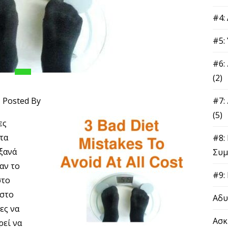
#4:
#5:
#6:
(2)
Posted By
#7:
(5)
ες
τα
#8:
 ξανά
Συμ
σαν το
#9:
στο
 στο
Αδυ
ες να
Ασκ
ρεί να