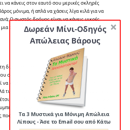
ει να κάνεις στον εαυτό σου μερικές σκληρές
άρος μόνιμα, ή απλά να χάσεις λίγα κιλά για να
ανά; Ο σωστός δρόμος είναι να κάνεις μικρές
Δωρεάν Μίνι-Οδηγός
ς μια αργή αλλά σταθερή απώλεια βάρους.
Απώλειας Βάρους
 τη δίαιτά σου σαν μια περίοδο θυσίας. Δεν
που σου αρέσουν περισσότερο ενώ είσαι στο
να κάνεις μια πολύ καλή δίαιτα και να είσαι πολύ
 τι γίνεται όταν φτάσεις το στόχο σου; Δεν έχεις
τσι μόλις ξεκινήσεις να τα τρως, είναι πιθανόν να
συμπεριλαμβάνεις λίγο απ’όλα στη δίαιτά σου και
Τα 3 Μυστικά για Μόνιμη Απώλεια
ς ποσότητες. Ναι, ακόμα και σοκολάτα!
Λίπους - Άσε το Email σου από Κάτω