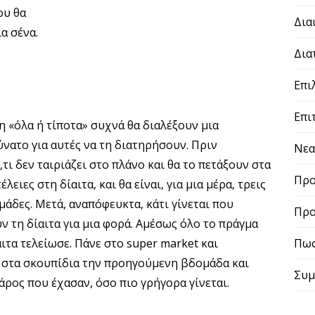
ου θα
Δια
α σένα.
Δια
Επι
Επι
η «όλα ή τίποτα» συχνά θα διαλέξουν μια
ύνατο για αυτές να τη διατηρήσουν. Πριν
Νε
,τι δεν ταιριάζει στο πλάνο και θα το πετάξουν στα
Προ
λειες στη δίαιτα, και θα είναι, για μια μέρα, τρεις
μάδες. Μετά, αναπόφευκτα, κάτι γίνεται που
Προ
ν τη δίαιτα για μια φορά. Αμέσως όλο το πράγμα
αιτα τελείωσε. Πάνε στο super market και
Πως
 στα σκουπίδια την προηγούμενη βδομάδα και
Συμ
ρος που έχασαν, όσο πιο γρήγορα γίνεται.