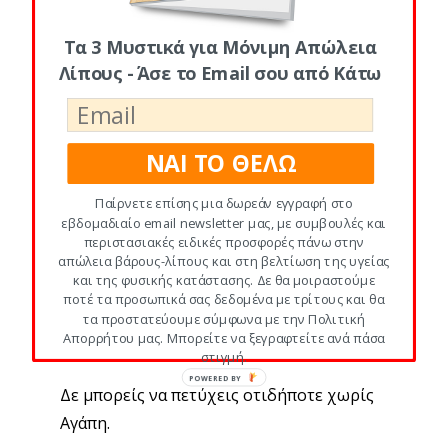
κίνηση, σκέψη, καρδιά κλπ.) με τέχνη
μεταξύ τους.
Τα 3 Μυστικά για Μόνιμη Απώλεια
Λίπους - Άσε το Email σου από Κάτω
Αν κάποιο κύτταρο επαναστατήσει, γίνεται
καρκίνωμα
και τελικά προκαλεί το θάνατο
του σώματος.
ΝΑΙ ΤΟ ΘΕΛΩ
Όπως τα κύτταρα του σώματος, έτσι κι
Παίρνετε επίσης μια δωρεάν εγγραφή στο
εβδομαδιαίο email newsletter μας, με συμβουλές και
εμείς είμαστε κύτταρα του
μεγάκοσμου.
περιστασιακές ειδικές προσφορές πάνω στην
απώλεια βάρους-λίπους και στη βελτίωση της υγείας
και της φυσικής κατάστασης. Δε θα μοιραστούμε
Όσο νομίζουμε οτι είμαστε
“ξεχωριστοί”,
ποτέ τα προσωπικά σας δεδομένα με τρίτους και θα
γινόμαστε καρκινώματα του σύμπαντος
τα προστατεύουμε σύμφωνα με την Πολιτική
όπως τα κύτταρα που επαναστατούν.
Απορρήτου μας. Μπορείτε να ξεγραφτείτε ανά πάσα
στιγμή.
Δε μπορείς να πετύχεις οτιδήποτε χωρίς
Αγάπη.