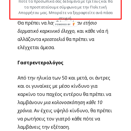
ποτέ τα προσωπικά σας δεδομένα με τρίτους και θα
Δερματολόγος
τα προστατεύουμε σύμφωνα με την Πολιτική
Απορρήτου μας. Μπορείτε να ξεγραφτείτε ανά πάσα
στιγμή.
Θα πρέπει να λαμβάνεις έναν
ετήσιο
POWERED BY
δερματικό καρκινικό έλεγχο,
και κάθε νέα ή
αλλάζοντα
κρεατοελιά
θα πρέπει να
ελέγχεται άμεσα.
Γαστρεντερολόγος
Από την ηλικία των 50 και μετά, οι άντρες
και οι γυναίκες με μέσο κίνδυνο για
καρκίνο του παχέος εντέρου θα πρέπει να
λαμβάνουν
μια κολονοσκόπηση κάθε 10
χρόνια.
Αν έχεις υψηλό κίνδυνο, θα πρέπει
να ρωτήσεις τον γιατρό κάθε πότε να
λαμβάνεις την εξέταση.