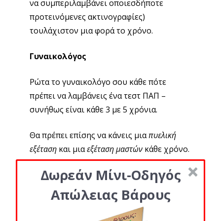
να συμπεριλαμβάνει οποιεσδήποτε
προτεινόμενες ακτινογραφίες)
τουλάχιστον μια φορά το χρόνο.
Γυναικολόγος
Ρώτα το γυναικολόγο σου κάθε πότε
πρέπει να λαμβάνεις ένα τεστ ΠΑΠ –
συνήθως είναι κάθε 3 με 5 χρόνια.
Θα πρέπει επίσης να κάνεις μια
πυελική
εξέταση
και μια
εξέταση μαστών
κάθε χρόνο.
Δωρεάν Μίνι-Οδηγός
Μαστογραφία
Απώλειας Βάρους
Οι γυναίκες θα πρέπει να λαμβάνουν μια
βασική μαστογραφία
– από έναν ακτινολόγο