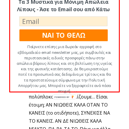
πράγματα.
Τα 3 Μυστικά για Μόνιμη Απώλεια
Έχεις μόνο μια υποχρέωση στη ζωή…
Λίπους - Άσε το Email σου από Κάτω
ΜΙΑ. Να βρεις το χάρισμα σου. Όλοι
έχουν ένα χάρισμα γιατί ΟΛΟΙ είναι
παιδιά του ίδιου Θεού. Βρες το το
ΝΑΙ ΤΟ ΘΕΛΩ
γαμ… και ΜΟΙΡΑΣΟΥ ΤΟ ΜΕ ΤΟΝ
Παίρνετε επίσης μια δωρεάν εγγραφή στο
ΚΟΣΜΟ. ΑΥΤΟ ΕΙΝΑΙ Ο ΣΚΟΠΟΣ ΤΗΣ
εβδομαδιαίο email newsletter μας, με συμβουλές και
ΖΩΗΣ ΣΟΥ. ΑΠΛΑ. Οτιδήποτε άλλο
περιστασιακές ειδικές προσφορές πάνω στην
απώλεια βάρους-λίπους και στη βελτίωση της υγείας
κάνεις θα καταντήσεις μίζερος και
και της φυσικής κατάστασης. Δε θα μοιραστούμε
ανικανοποίητος όπως το 90% του
ποτέ τα προσωπικά σας δεδομένα με τρίτους και θα
τα προστατεύουμε σύμφωνα με την Πολιτική
πλανήτη. Δεν σου αξίζει.
Απορρήτου μας. Μπορείτε να ξεγραφτείτε ανά πάσα
Το μυστικό της ευτυχίας; Το κάνουμε
στιγμή.
πολύπλοκο και το ζαλίζουμε… Είσαι
POWERED BY
έτοιμη; ΑΝ ΝΙΩΘΕΙΣ ΚΑΛΑ ΟΤΑΝ ΤΟ
ΚΑΝΕΙΣ (το οτιδήποτε), ΣΥΝΕΧΙΣΕ ΝΑ
ΤΟ ΚΑΝΕΙΣ. ΑΝ ΔΕ ΝΙΩΘΕΙΣ ΚΑΛΑ