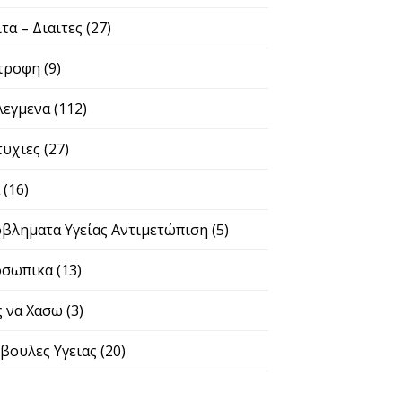
ιτα – Διαιτες
(27)
τροφη
(9)
λεγμενα
(112)
τυχιες
(27)
α
(16)
βληματα Υγείας Αντιμετώπιση
(5)
σωπικα
(13)
 να Χασω
(3)
βουλες Υγειας
(20)