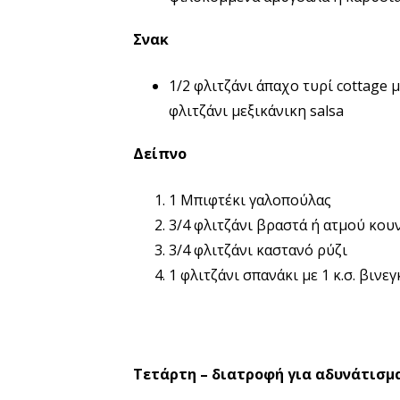
Σνακ
1/2 φλιτζάνι άπαχο τυρί cottage μ
φλιτζάνι μεξικάνικη salsa
Δείπνο
1 Μπιφτέκι γαλοπούλας
3/4 φλιτζάνι βραστά ή ατμού κου
3/4 φλιτζάνι καστανό ρύζι
1 φλιτζάνι σπανάκι με 1 κ.σ. βινε
Τετάρτη – διατροφή για αδυνάτισμα