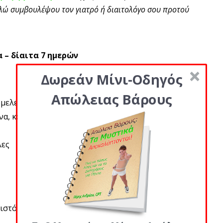
αλώ συμβουλέψου τον γιατρό ή διαιτολόγο σου προτού
 – δίαιτα 7 ημερών
Δωρεάν Μίνι-Οδηγός
Απώλειας Βάρους
ελέτα με 1 κ.γ. ελαιόλαδο, 1 κ.γ. ψιλοκομμένο
να, και 1/2 φλιτζάνι ντομάτες cherry
λες
ιστό γιαούρτι με 1/4 φλιτζάνι φέτες φράουλες