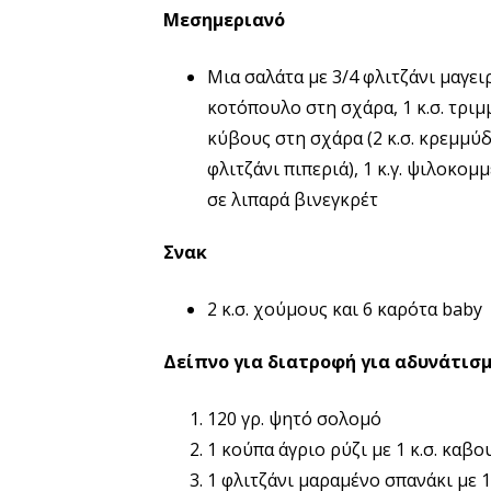
Μεσημεριανό
Μια σαλάτα με 3/4 φλιτζάνι μαγε
κοτόπουλο στη σχάρα, 1 κ.σ. τριμ
κύβους στη σχάρα (2 κ.σ. κρεμμύδ
φλιτζάνι πιπεριά), 1 κ.γ. ψιλοκομ
σε λιπαρά βινεγκρέτ
Σνακ
2 κ.σ. χούμους και 6 καρότα baby
Δείπνο για διατροφή για αδυνάτισμ
120 γρ. ψητό σολομό
1 κούπα άγριο ρύζι με 1 κ.σ. καβ
1 φλιτζάνι μαραμένο σπανάκι με 1 