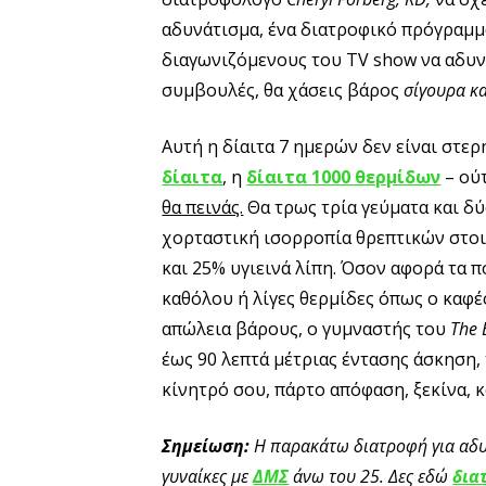
αδυνάτισμα, ένα διατροφικό πρόγραμμ
διαγωνιζόμενους του TV show να αδυν
συμβουλές, θα χάσεις βάρος
σίγουρα κ
Αυτή η δίαιτα 7 ημερών δεν είναι στερ
δίαιτα
, η
δίαιτα 1000 θερμίδων
– ούτ
θα πεινάς.
Θα τρως τρία γεύματα και δύο
χορταστική ισορροπία θρεπτικών στοι
και 25% υγιεινά λίπη. Όσον αφορά τα π
καθόλου ή λίγες θερμίδες όπως ο καφές,
απώλεια βάρους, ο γυμναστής του
The 
έως 90 λεπτά μέτριας έντασης άσκηση, 
κίνητρό σου, πάρτο απόφαση, ξεκίνα, κ
Σημείωση:
Η παρακάτω διατροφή για αδυνά
γυναίκες με
ΔΜΣ
άνω του 25. Δες εδώ
δια