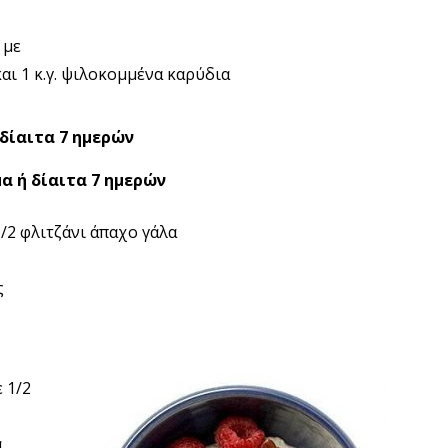
 με
αι 1 κ.γ. ψιλοκομμένα καρύδια
 δίαιτα 7 ημερών
α ή δίαιτα 7 ημερών
/2 φλιτζάνι άπαχο γάλα
ς
ε 1/2
α