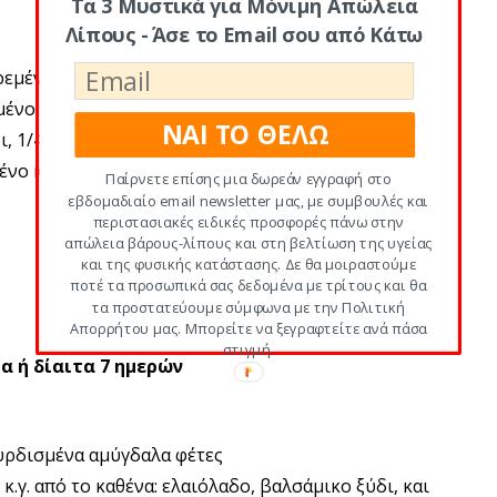
Τα 3 Μυστικά για Μόνιμη Απώλεια
Λίπους - Άσε το Email σου από Κάτω
ιρεμένο πλιγούρι, 120 γρ. ψιλοκομμένο στήθος
μένο με χαμηλά λιπαρά τσένταρ, λαχανικά σε
ΝΑΙ ΤΟ ΘΕΛΩ
ι, 1/4 φλιτζανιού ψιλοκομμένο κολοκύθι, 1/2
μένο κόλιαντρο, και 1 κ.σ. χαμηλής περιεκτικότητας
Παίρνετε επίσης μια δωρεάν εγγραφή στο
εβδομαδιαίο email newsletter μας, με συμβουλές και
περιστασιακές ειδικές προσφορές πάνω στην
απώλεια βάρους-λίπους και στη βελτίωση της υγείας
και της φυσικής κατάστασης. Δε θα μοιραστούμε
ποτέ τα προσωπικά σας δεδομένα με τρίτους και θα
τα προστατεύουμε σύμφωνα με την Πολιτική
Απορρήτου μας. Μπορείτε να ξεγραφτείτε ανά πάσα
στιγμή.
α ή δίαιτα 7 ημερών
ουρδισμένα αμύγδαλα φέτες
κ.γ. από το καθένα: ελαιόλαδο, βαλσάμικο ξύδι, και