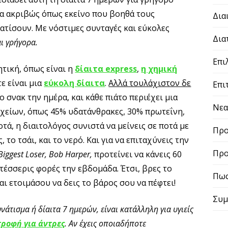
α ακριβώς όπως εκείνο που βοηθά τους
Δια
ατίσουν. Με νόστιμες συνταγές και εύκολες
Δια
αι γρήγορα.
Επι
ητική, όπως είναι η
δίαιτα express
,
η χημική
ε είναι μια
εύκολη δίαιτα
.
Αλλά τουλάχιστον δε
Επι
 σνακ την ημέρα, και κάθε πιάτο περιέχει μια
Νε
χείων, όπως 45% υδατάνθρακες, 30% πρωτεΐνη,
οτά, η διαιτολόγος συνιστά να μείνεις σε ποτά με
Προ
 το τσάι, και το νερό. Και για να επιταχύνεις την
Προ
Biggest Loser,
Bob Harper,
προτείνει να κάνεις 60
τέσσερις φορές την εβδομάδα. Έτσι, βρες το
Πως
αι ετοιμάσου να δεις το βάρος σου να πέφτει!
Συμ
τισμα ή δίαιτα 7 ημερών, είναι κατάλληλη για υγιείς
τροφή για άντρες
. Αν έχεις οποιαδήποτε