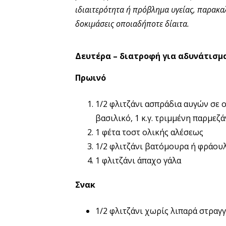
ιδιαιτερότητα ή πρόβλημα υγείας, παρακ
δοκιμάσεις οποιαδήποτε δίαιτα.
Δευτέρα – διατροφή για αδυνάτισμα
Πρωινό
1/2 φλιτζάνι ασπράδια αυγών σε ομ
βασιλικό, 1 κ.γ. τριμμένη παρμεζά
1 φέτα τοστ ολικής αλέσεως
1/2 φλιτζάνι βατόμουρα ή φράου
1 φλιτζάνι άπαχο γάλα
Σνακ
1/2 φλιτζάνι χωρίς λιπαρά στραγγ