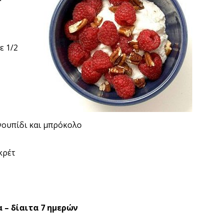
ε 1/2
νουπίδι και μπρόκολο
γκρέτ
 – δίαιτα 7 ημερών