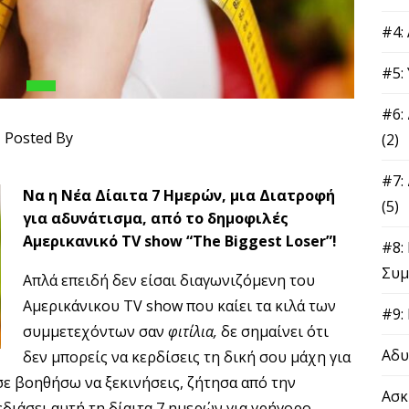
#4:
#5:
#6:
Posted By
(2)
#7:
Να η Νέα Δίαιτα 7 Ημερών, μια Διατροφή
(5)
για αδυνάτισμα, από το δημοφιλές
Αμερικανικό TV show “The Biggest Loser”!
#8:
Συμ
Απλά επειδή δεν είσαι διαγωνιζόμενη του
Αμερικάνικου TV show που καίει τα κιλά των
#9:
συμμετεχόντων σαν
φιτίλια,
δε σημαίνει ότι
Αδυ
δεν μπορείς να κερδίσεις τη δική σου μάχη για
 σε βοηθήσω να ξεκινήσεις, ζήτησα από την
Ασκ
διάσει αυτή τη δίαιτα 7 ημερών για γρήγορο