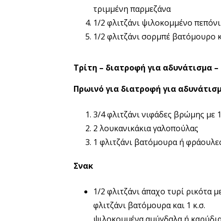
τριμμένη παρμεζάνα
1/2 φλιτζάνι ψιλοκομμένο πεπόνι
1/2 φλιτζάνι σορμπέ βατόμουρο κ
Τρίτη – διατροφή για αδυνάτισμα –
Πρωινό για διατροφή για αδυνάτισμ
3/4 φλιτζάνι νιφάδες βρώμης με 1
2 λουκανικάκια γαλοπούλας
1 φλιτζάνι βατόμουρα ή φράουλε
Σνακ
1/2 φλιτζάνι άπαχο τυρί ρικότα μ
φλιτζάνι βατόμουρα και 1 κ.σ.
ψιλοκομμένα αμύγδαλα ή καρύδι