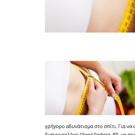
γρήγορο αδυνάτισμα στο σπίτι. Για να
διατροφολόγο
Cheryl Forberg, RD,
να σχε