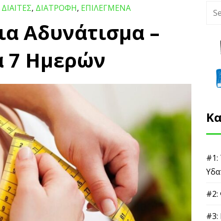
- ΔΙΑΙΤΕΣ
,
ΔΙΑΤΡΟΦΗ
,
ΕΠΙΛΕΓΜΕΝΑ
ια Αδυνάτισμα –
α 7 Ημερών
Κα
#1:
Υδα
#2:
#3: