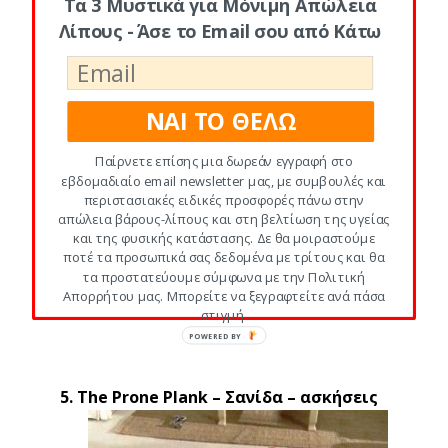
στο ύψος του γοφού.
Τα 3 Μυστικά για Μόνιμη Απώλεια
3. Μείνε εδώ για 2 δεύτερα, τεντώνοντας
Λίπους - Άσε το Email σου από Κάτω
μπροστά το χέρι σου και πίσω τη φτέρνα
σου.
4. Επανάλαβε αυτήν την άσκηση στην
ΝΑΙ ΤΟ ΘΕΛΩ
αντίθετη πλευρά.
Παίρνετε επίσης μια δωρεάν εγγραφή στο
5. Κάνε 15 έως 20 επαναλήψεις,
εβδομαδιαίο email newsletter μας, με συμβουλές και
εναλλάσσοντας τις πλευρές.
περιστασιακές ειδικές προσφορές πάνω στην
απώλεια βάρους-λίπους και στη βελτίωση της υγείας
6. Για μια μεγαλύτερη πρόκληση, άγγιξε
και της φυσικής κατάστασης. Δε θα μοιραστούμε
τον αντίθετο αγκώνα σου στο γόνατό σου
ποτέ τα προσωπικά σας δεδομένα με τρίτους και θα
τα προστατεύουμε σύμφωνα με την Πολιτική
καθώς κατεβάζεις το χέρι και το πόδι σου.
Απορρήτου μας. Μπορείτε να ξεγραφτείτε ανά πάσα
στιγμή.
5. The Prone Plank – Σανίδα
– ασκήσεις