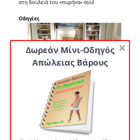
στη δουλειά του «πυρήνα» σου!
Οδηγίες
Δωρεάν Μίνι-Οδηγός
Απώλειας Βάρους
1. Ξεκίνα στα τέσσερα, ευθυγραμμίζοντας
τα γόνατά σου κάτω από τους γοφούς σου
και τους καρπούς σου κάτω από τους
ώμους σου.
2. Σήκωσε το αριστερό σου χέρι στο
ύψος του ώμου και το αριστερό πόδι σου