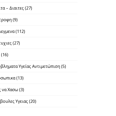
ιτα – Διαιτες
(27)
τροφη
(9)
λεγμενα
(112)
τυχιες
(27)
α
(16)
βληματα Υγείας Αντιμετώπιση
(5)
σωπικα
(13)
 να Χασω
(3)
βουλες Υγειας
(20)