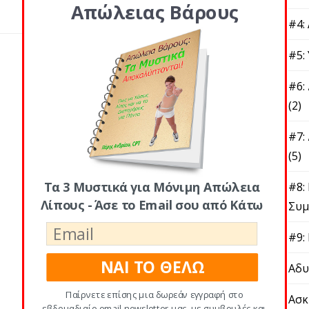
Απώλειας Βάρους
#4:
#5:
#6:
(2)
#7:
(5)
Τα 3 Μυστικά για Μόνιμη Απώλεια
#8:
Λίπους - Άσε το Email σου από Κάτω
Συμ
#9:
ΝΑΙ ΤΟ ΘΕΛΩ
Αδυ
Παίρνετε επίσης μια δωρεάν εγγραφή στο
Ασκ
εβδομαδιαίο email newsletter μας, με συμβουλές και