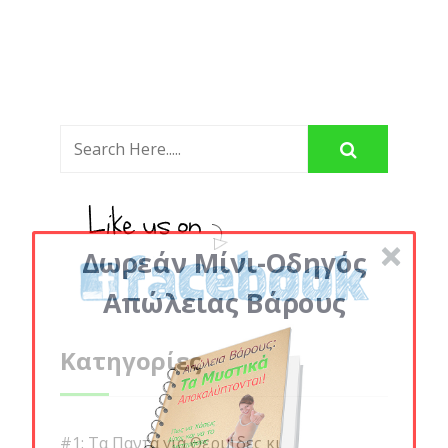
Δωρεάν Μίνι-Οδηγός
Απώλειας Βάρους
Κατηγορίες
#1: Τα Παντα για Θερμιδες κι