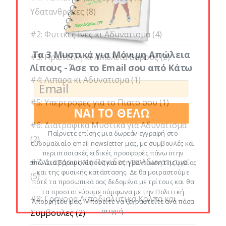
Υδατανθρακες
(8)
#2: Φυτικες Ινες κι Αδυνατισμα
(4)
Τα 3 Μυστικά για Μόνιμη Απώλεια
#3: Πρωτεινη κι Απώλεια Βάρους
(2)
Λίπους - Άσε το Email σου από Κάτω
#4: Λιπαρα κι Αδυνατισμα
(1)
#5: Υπερτροφες για το Πιατο σου
(1)
ΝΑΙ ΤΟ ΘΕΛΩ
#6: Διατροφικα Μυστικα για Αδυνατισμα
Παίρνετε επίσης μια δωρεάν εγγραφή στο
(2)
εβδομαδιαίο email newsletter μας, με συμβουλές και
περιστασιακές ειδικές προσφορές πάνω στην
#7: Διατροφικες Παγιδες για Αδυνατισμα
απώλεια βάρους-λίπους και στη βελτίωση της υγείας
και της φυσικής κατάστασης. Δε θα μοιραστούμε
(5)
ποτέ τα προσωπικά σας δεδομένα με τρίτους και θα
τα προστατεύουμε σύμφωνα με την Πολιτική
#8: Γρηγορα Λιποδιαλυτικα Κολπα και
Απορρήτου μας. Μπορείτε να ξεγραφτείτε ανά πάσα
στιγμή.
Συμβουλες
(2)