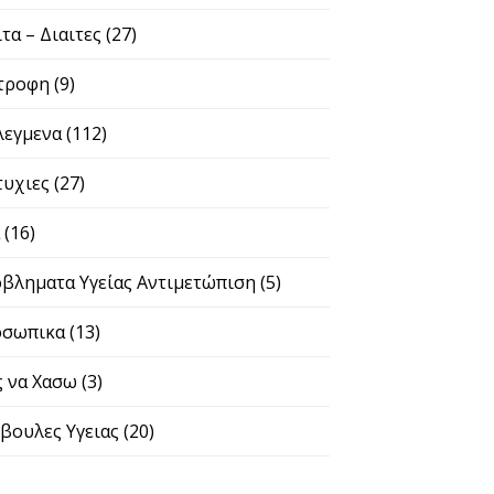
ιτα – Διαιτες
(27)
τροφη
(9)
λεγμενα
(112)
τυχιες
(27)
α
(16)
βληματα Υγείας Αντιμετώπιση
(5)
σωπικα
(13)
 να Χασω
(3)
βουλες Υγειας
(20)