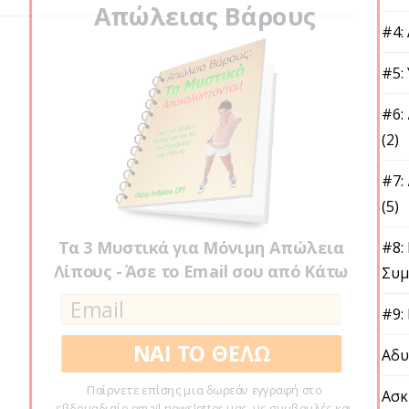
Απώλειας Βάρους
#4:
#5:
#6:
(2)
#7:
(5)
Τα 3 Μυστικά για Μόνιμη Απώλεια
#8:
Λίπους - Άσε το Email σου από Κάτω
Συμ
#9:
ΝΑΙ ΤΟ ΘΕΛΩ
Αδυ
Παίρνετε επίσης μια δωρεάν εγγραφή στο
Ασκ
εβδομαδιαίο email newsletter μας, με συμβουλές και