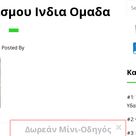
σμου Ινδια Ομαδα
Posted By
Κα
#1:
Υδα
#2:
Δωρεάν Μίνι-Οδηγός
#3: