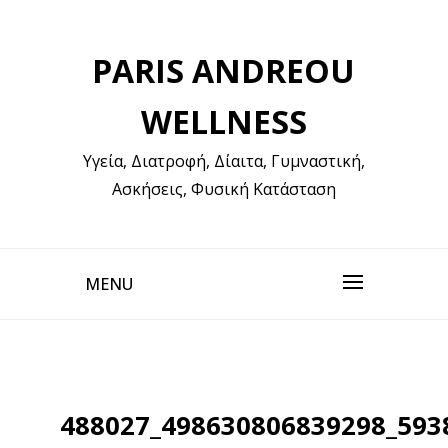
Skip
to
PARIS ANDREOU
content
WELLNESS
Υγεία, Διατροφή, Δίαιτα, Γυμναστική,
Ασκήσεις, Φυσική Κατάσταση
MENU
488027_498630806839298_593