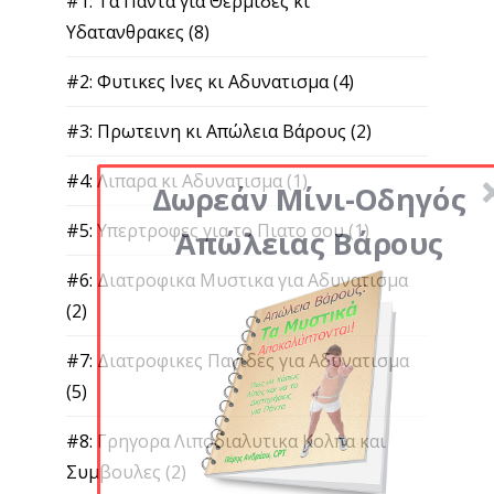
#1: Τα Παντα για Θερμιδες κι
Υδατανθρακες
(8)
#2: Φυτικες Ινες κι Αδυνατισμα
(4)
#3: Πρωτεινη κι Απώλεια Βάρους
(2)
#4: Λιπαρα κι Αδυνατισμα
(1)
Δωρεάν Μίνι-Οδηγός
#5: Υπερτροφες για το Πιατο σου
(1)
Απώλειας Βάρους
#6: Διατροφικα Μυστικα για Αδυνατισμα
(2)
#7: Διατροφικες Παγιδες για Αδυνατισμα
(5)
#8: Γρηγορα Λιποδιαλυτικα Κολπα και
Συμβουλες
(2)