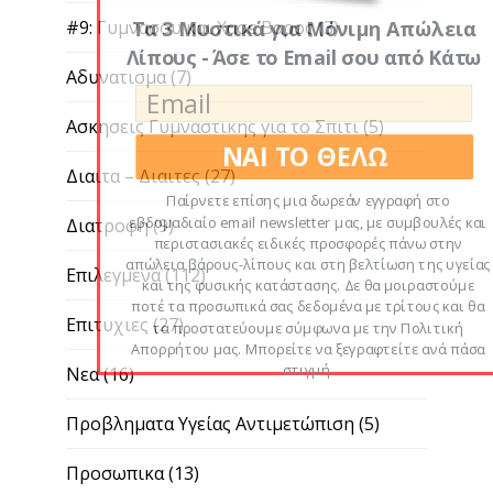
Τα 3 Μυστικά για Μόνιμη Απώλεια
#9: Γυμνασου και Χασε Βαρος
(3)
Λίπους - Άσε το Email σου από Κάτω
Αδυνατισμα
(7)
Ασκησεις Γυμναστικης για το Σπιτι
(5)
ΝΑΙ ΤΟ ΘΕΛΩ
Διαιτα – Διαιτες
(27)
Παίρνετε επίσης μια δωρεάν εγγραφή στο
εβδομαδιαίο email newsletter μας, με συμβουλές και
Διατροφη
(9)
περιστασιακές ειδικές προσφορές πάνω στην
απώλεια βάρους-λίπους και στη βελτίωση της υγείας
Επιλεγμενα
(112)
και της φυσικής κατάστασης. Δε θα μοιραστούμε
ποτέ τα προσωπικά σας δεδομένα με τρίτους και θα
Επιτυχιες
(27)
τα προστατεύουμε σύμφωνα με την Πολιτική
Απορρήτου μας. Μπορείτε να ξεγραφτείτε ανά πάσα
στιγμή.
Νεα
(16)
Προβληματα Υγείας Αντιμετώπιση
(5)
Προσωπικα
(13)