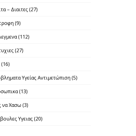
ιτα – Διαιτες
(27)
τροφη
(9)
λεγμενα
(112)
τυχιες
(27)
α
(16)
βληματα Υγείας Αντιμετώπιση
(5)
σωπικα
(13)
 να Χασω
(3)
βουλες Υγειας
(20)