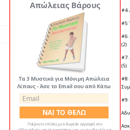
Απώλειας Βάρους
#4:
#5:
#6:
(2)
#7:
(5)
Τα 3 Μυστικά για Μόνιμη Απώλεια
#8:
Λίπους - Άσε το Email σου από Κάτω
Συμ
#9:
ΝΑΙ ΤΟ ΘΕΛΩ
Αδυ
Παίρνετε επίσης μια δωρεάν εγγραφή στο
Ασκ
εβδομαδιαίο email newsletter μας, με συμβουλές και