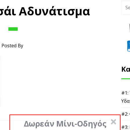
σάι Αδυνάτισμα
Posted By
Κα
#1:
Υδα
#2:
Δωρεάν Μίνι-Οδηγός
#3: