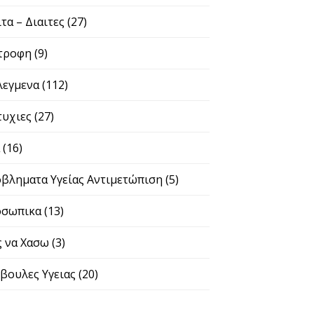
ιτα – Διαιτες
(27)
τροφη
(9)
λεγμενα
(112)
τυχιες
(27)
α
(16)
βληματα Υγείας Αντιμετώπιση
(5)
σωπικα
(13)
 να Χασω
(3)
βουλες Υγειας
(20)