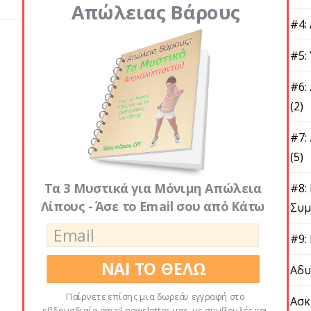
Απώλειας Βάρους
#4:
#5:
#6:
(2)
#7:
(5)
Τα 3 Μυστικά για Μόνιμη Απώλεια
#8:
Λίπους - Άσε το Email σου από Κάτω
Συμ
#9:
ΝΑΙ ΤΟ ΘΕΛΩ
Αδυ
Παίρνετε επίσης μια δωρεάν εγγραφή στο
Ασκ
εβδομαδιαίο email newsletter μας, με συμβουλές και