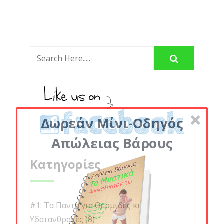
Δωρεάν Μίνι-Οδηγός
Απώλειας Βάρους
Κατηγορίες
#1: Τα Παντα για Θερμιδες κι
Υδατανθρακες
(8)