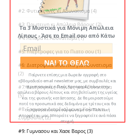
#2: Φυτικες Ινες κι Αδυνατισμα
(4)
#3: Πρωτεινη κι Απώλεια Βάρους
(2)
Τα 3 Μυστικά για Μόνιμη Απώλεια
Λίπους - Άσε το Email σου από Κάτω
#4: Λιπαρα κι Αδυνατισμα
(1)
#5: Υπερτροφες για το Πιατο σου
(1)
ΝΑΙ ΤΟ ΘΕΛΩ
#6: Διατροφικα Μυστικα για Αδυνατισμα
(2)
Παίρνετε επίσης μια δωρεάν εγγραφή στο
εβδομαδιαίο email newsletter μας, με συμβουλές και
#7: Διατροφικες Παγιδες για Αδυνατισμα
περιστασιακές ειδικές προσφορές πάνω στην
απώλεια βάρους-λίπους και στη βελτίωση της υγείας
(5)
και της φυσικής κατάστασης. Δε θα μοιραστούμε
ποτέ τα προσωπικά σας δεδομένα με τρίτους και θα
#8: Γρηγορα Λιποδιαλυτικα Κολπα και
τα προστατεύουμε σύμφωνα με την Πολιτική
Απορρήτου μας. Μπορείτε να ξεγραφτείτε ανά πάσα
Συμβουλες
(2)
στιγμή.
#9: Γυμνασου και Χασε Βαρος
(3)