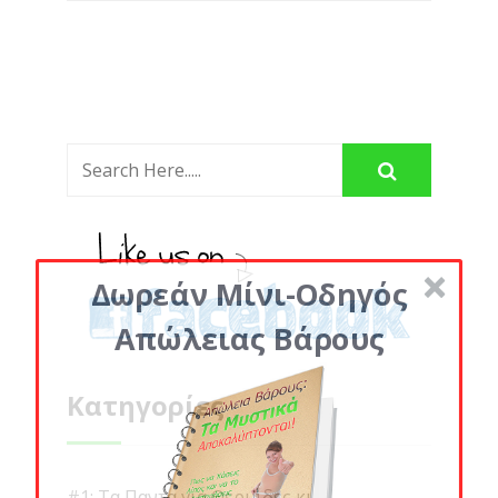
Δωρεάν Μίνι-Οδηγός
Απώλειας Βάρους
Κατηγορίες
#1: Τα Παντα για Θερμιδες κι