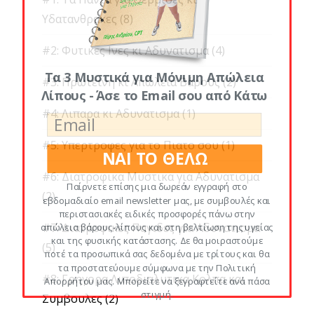
Υδατανθρακες
(8)
#2: Φυτικες Ινες κι Αδυνατισμα
(4)
Τα 3 Μυστικά για Μόνιμη Απώλεια
#3: Πρωτεινη κι Απώλεια Βάρους
(2)
Λίπους - Άσε το Email σου από Κάτω
#4: Λιπαρα κι Αδυνατισμα
(1)
#5: Υπερτροφες για το Πιατο σου
(1)
ΝΑΙ ΤΟ ΘΕΛΩ
#6: Διατροφικα Μυστικα για Αδυνατισμα
Παίρνετε επίσης μια δωρεάν εγγραφή στο
(2)
εβδομαδιαίο email newsletter μας, με συμβουλές και
περιστασιακές ειδικές προσφορές πάνω στην
#7: Διατροφικες Παγιδες για Αδυνατισμα
απώλεια βάρους-λίπους και στη βελτίωση της υγείας
και της φυσικής κατάστασης. Δε θα μοιραστούμε
(5)
ποτέ τα προσωπικά σας δεδομένα με τρίτους και θα
τα προστατεύουμε σύμφωνα με την Πολιτική
#8: Γρηγορα Λιποδιαλυτικα Κολπα και
Απορρήτου μας. Μπορείτε να ξεγραφτείτε ανά πάσα
στιγμή.
Συμβουλες
(2)