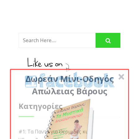
Δωρεάν Μίνι-Οδηγός
Απώλειας Βάρους
Κατηγορίες
#1: Τα Παντα για Θερμιδες κι