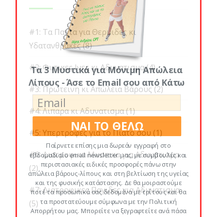
#1: Τα Παντα για Θερμιδες κι
Υδατανθρακες
(8)
#2: Φυτικες Ινες κι Αδυνατισμα
(4)
Τα 3 Μυστικά για Μόνιμη Απώλεια
Λίπους - Άσε το Email σου από Κάτω
#3: Πρωτεινη κι Απώλεια Βάρους
(2)
#4: Λιπαρα κι Αδυνατισμα
(1)
ΝΑΙ ΤΟ ΘΕΛΩ
#5: Υπερτροφες για το Πιατο σου
(1)
Παίρνετε επίσης μια δωρεάν εγγραφή στο
#6: Διατροφικα Μυστικα για Αδυνατισμα
εβδομαδιαίο email newsletter μας, με συμβουλές και
περιστασιακές ειδικές προσφορές πάνω στην
(2)
απώλεια βάρους-λίπους και στη βελτίωση της υγείας
και της φυσικής κατάστασης. Δε θα μοιραστούμε
#7: Διατροφικες Παγιδες για Αδυνατισμα
ποτέ τα προσωπικά σας δεδομένα με τρίτους και θα
τα προστατεύουμε σύμφωνα με την Πολιτική
(5)
Απορρήτου μας. Μπορείτε να ξεγραφτείτε ανά πάσα