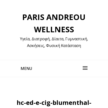
Skip
to
PARIS ANDREOU
content
WELLNESS
Υγεία, Διατροφή, Δίαιτα, Γυμναστική,
Ασκήσεις, Φυσική Κατάσταση
MENU
hc-ed-e-cig-blumenthal-