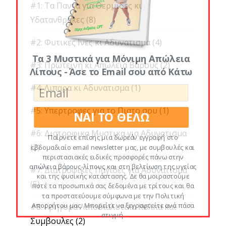
#1: Τα Παντα για Θερμιδες κι
Υδατανθρακες
(8)
#2: Φυτικες Ινες κι Αδυνατισμα
(4)
Τα 3 Μυστικά για Μόνιμη Απώλεια
#3: Πρωτεινη κι Απώλεια Βάρους
(2)
Λίπους - Άσε το Email σου από Κάτω
#4: Λιπαρα κι Αδυνατισμα
(1)
#5: Υπερτροφες για το Πιατο σου
(1)
ΝΑΙ ΤΟ ΘΕΛΩ
#6: Διατροφικα Μυστικα για Αδυνατισμα
Παίρνετε επίσης μια δωρεάν εγγραφή στο
(2)
εβδομαδιαίο email newsletter μας, με συμβουλές και
περιστασιακές ειδικές προσφορές πάνω στην
απώλεια βάρους-λίπους και στη βελτίωση της υγείας
#7: Διατροφικες Παγιδες για Αδυνατισμα
και της φυσικής κατάστασης. Δε θα μοιραστούμε
(5)
ποτέ τα προσωπικά σας δεδομένα με τρίτους και θα
τα προστατεύουμε σύμφωνα με την Πολιτική
Απορρήτου μας. Μπορείτε να ξεγραφτείτε ανά πάσα
#8: Γρηγορα Λιποδιαλυτικα Κολπα και
στιγμή.
Συμβουλες
(2)