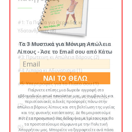
#1: Τα Παντα για Θερμιδες κι
Υδατανθρακες
(8)
Τα 3 Μυστικά για Μόνιμη Απώλεια
#2: Φυτικες Ινες κι Αδυνατισμα
(4)
Λίπους - Άσε το Email σου από Κάτω
#3: Πρωτεινη κι Απώλεια Βάρους
(2)
#4: Λιπαρα κι Αδυνατισμα
(1)
ΝΑΙ ΤΟ ΘΕΛΩ
#5: Υπερτροφες για το Πιατο σου
(1)
Παίρνετε επίσης μια δωρεάν εγγραφή στο
εβδομαδιαίο email newsletter μας, με συμβουλές και
#6: Διατροφικα Μυστικα για Αδυνατισμα
περιστασιακές ειδικές προσφορές πάνω στην
(2)
απώλεια βάρους-λίπους και στη βελτίωση της υγείας
και της φυσικής κατάστασης. Δε θα μοιραστούμε
#7: Διατροφικες Παγιδες για Αδυνατισμα
ποτέ τα προσωπικά σας δεδομένα με τρίτους και θα
τα προστατεύουμε σύμφωνα με την Πολιτική
(5)
Απορρήτου μας. Μπορείτε να ξεγραφτείτε ανά πάσα