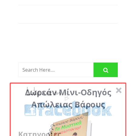
Δωρεάν Μίνι-Οδηγός
Απώλειας Βάρους
Κατηγορίες