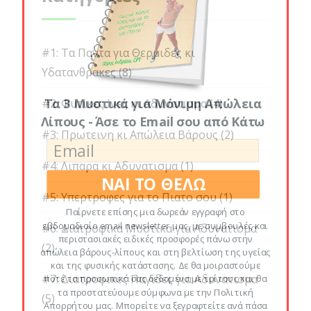
#1: Τα Παντα για Θερμιδες κι
Υδατανθρακες
(8)
Τα 3 Μυστικά για Μόνιμη Απώλεια
#2: Φυτικες Ινες κι Αδυνατισμα
(4)
Λίπους - Άσε το Email σου από Κάτω
#3: Πρωτεινη κι Απώλεια Βάρους
(2)
#4: Λιπαρα κι Αδυνατισμα
(1)
ΝΑΙ ΤΟ ΘΕΛΩ
#5: Υπερτροφες για το Πιατο σου
(1)
Παίρνετε επίσης μια δωρεάν εγγραφή στο
εβδομαδιαίο email newsletter μας, με συμβουλές και
#6: Διατροφικα Μυστικα για Αδυνατισμα
περιστασιακές ειδικές προσφορές πάνω στην
(2)
απώλεια βάρους-λίπους και στη βελτίωση της υγείας
και της φυσικής κατάστασης. Δε θα μοιραστούμε
#7: Διατροφικες Παγιδες για Αδυνατισμα
ποτέ τα προσωπικά σας δεδομένα με τρίτους και θα
τα προστατεύουμε σύμφωνα με την Πολιτική
(5)
Απορρήτου μας. Μπορείτε να ξεγραφτείτε ανά πάσα