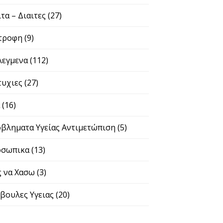
ιτα – Διαιτες
(27)
τροφη
(9)
λεγμενα
(112)
τυχιες
(27)
α
(16)
βληματα Υγείας Αντιμετώπιση
(5)
σωπικα
(13)
 να Χασω
(3)
βουλες Υγειας
(20)