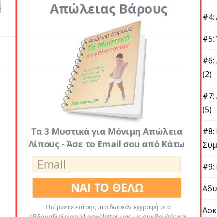
Απώλειας Βάρους
#4:
#5:
#6:
(2)
#7:
(5)
Τα 3 Μυστικά για Μόνιμη Απώλεια
#8:
Λίπους - Άσε το Email σου από Κάτω
Συμ
#9:
ΝΑΙ ΤΟ ΘΕΛΩ
Αδυ
Παίρνετε επίσης μια δωρεάν εγγραφή στο
Ασκ
εβδομαδιαίο email newsletter μας, με συμβουλές και