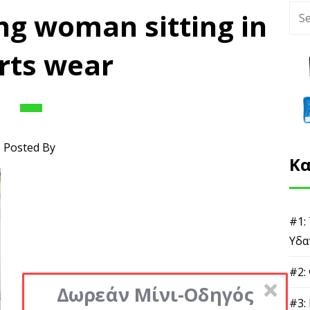
ng woman sitting in
rts wear
Posted By
Κα
#1:
Υδα
#2:
Δωρεάν Μίνι-Οδηγός
#3: