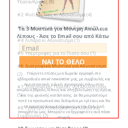
Υδατανθρακες
(8)
#2: Φυτικες Ινες κι Αδυνατισμα
(4)
#3: Πρωτεινη κι Απώλεια Βάρους
(2)
Τα 3 Μυστικά για Μόνιμη Απώλεια
Λίπους - Άσε το Email σου από Κάτω
#4: Λιπαρα κι Αδυνατισμα
(1)
#5: Υπερτροφες για το Πιατο σου
(1)
ΝΑΙ ΤΟ ΘΕΛΩ
#6: Διατροφικα Μυστικα για Αδυνατισμα
Παίρνετε επίσης μια δωρεάν εγγραφή στο
(2)
εβδομαδιαίο email newsletter μας, με συμβουλές και
περιστασιακές ειδικές προσφορές πάνω στην
#7: Διατροφικες Παγιδες για Αδυνατισμα
απώλεια βάρους-λίπους και στη βελτίωση της υγείας
(5)
και της φυσικής κατάστασης. Δε θα μοιραστούμε
ποτέ τα προσωπικά σας δεδομένα με τρίτους και θα
τα προστατεύουμε σύμφωνα με την Πολιτική
#8: Γρηγορα Λιποδιαλυτικα Κολπα και
Απορρήτου μας. Μπορείτε να ξεγραφτείτε ανά πάσα
Συμβουλες
(2)
στιγμή.