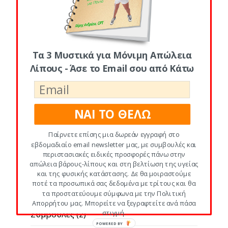
Υδατανθρακες
(8)
#2: Φυτικες Ινες κι Αδυνατισμα
(4)
Τα 3 Μυστικά για Μόνιμη Απώλεια
#3: Πρωτεινη κι Απώλεια Βάρους
(2)
Λίπους - Άσε το Email σου από Κάτω
#4: Λιπαρα κι Αδυνατισμα
(1)
#5: Υπερτροφες για το Πιατο σου
(1)
ΝΑΙ ΤΟ ΘΕΛΩ
#6: Διατροφικα Μυστικα για Αδυνατισμα
Παίρνετε επίσης μια δωρεάν εγγραφή στο
(2)
εβδομαδιαίο email newsletter μας, με συμβουλές και
περιστασιακές ειδικές προσφορές πάνω στην
#7: Διατροφικες Παγιδες για Αδυνατισμα
απώλεια βάρους-λίπους και στη βελτίωση της υγείας
και της φυσικής κατάστασης. Δε θα μοιραστούμε
(5)
ποτέ τα προσωπικά σας δεδομένα με τρίτους και θα
τα προστατεύουμε σύμφωνα με την Πολιτική
#8: Γρηγορα Λιποδιαλυτικα Κολπα και
Απορρήτου μας. Μπορείτε να ξεγραφτείτε ανά πάσα
στιγμή.
Συμβουλες
(2)
POWERED BY