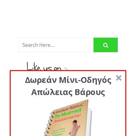
Δωρεάν Μίνι-Οδηγός
Απώλειας Βάρους
Κατηγορίες
#1: Τα Παντα για Θερμιδες κι