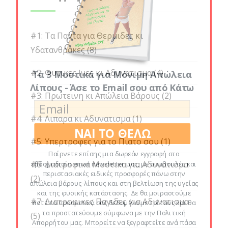
#1: Τα Παντα για Θερμιδες κι
Υδατανθρακες
(8)
#2: Φυτικες Ινες κι Αδυνατισμα
(4)
Τα 3 Μυστικά για Μόνιμη Απώλεια
Λίπους - Άσε το Email σου από Κάτω
#3: Πρωτεινη κι Απώλεια Βάρους
(2)
#4: Λιπαρα κι Αδυνατισμα
(1)
ΝΑΙ ΤΟ ΘΕΛΩ
#5: Υπερτροφες για το Πιατο σου
(1)
Παίρνετε επίσης μια δωρεάν εγγραφή στο
#6: Διατροφικα Μυστικα για Αδυνατισμα
εβδομαδιαίο email newsletter μας, με συμβουλές και
περιστασιακές ειδικές προσφορές πάνω στην
(2)
απώλεια βάρους-λίπους και στη βελτίωση της υγείας
και της φυσικής κατάστασης. Δε θα μοιραστούμε
#7: Διατροφικες Παγιδες για Αδυνατισμα
ποτέ τα προσωπικά σας δεδομένα με τρίτους και θα
τα προστατεύουμε σύμφωνα με την Πολιτική
(5)
Απορρήτου μας. Μπορείτε να ξεγραφτείτε ανά πάσα