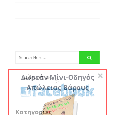
Δωρεάν Μίνι-Οδηγός
Απώλειας Βάρους
Κατηγορίες