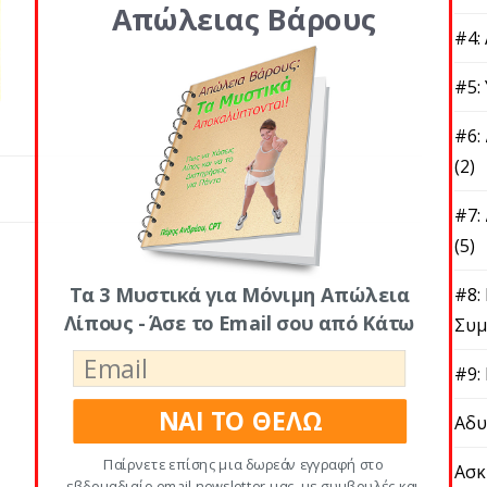
Απώλειας Βάρους
#4:
#5:
#6:
(2)
#7:
(5)
Τα 3 Μυστικά για Μόνιμη Απώλεια
#8:
Λίπους - Άσε το Email σου από Κάτω
Συμ
#9:
ΝΑΙ ΤΟ ΘΕΛΩ
Αδυ
Παίρνετε επίσης μια δωρεάν εγγραφή στο
Ασκ
εβδομαδιαίο email newsletter μας, με συμβουλές και