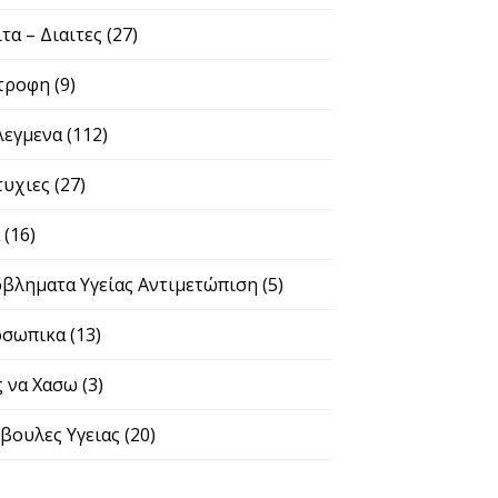
ιτα – Διαιτες
(27)
τροφη
(9)
λεγμενα
(112)
τυχιες
(27)
α
(16)
βληματα Υγείας Αντιμετώπιση
(5)
σωπικα
(13)
 να Χασω
(3)
βουλες Υγειας
(20)