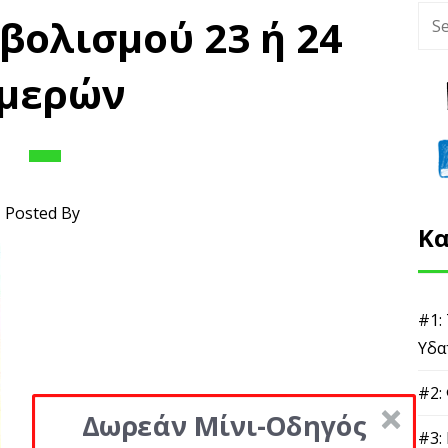
βολισμού 23 ή 24
μερών
Posted By
Κα
#1:
Υδα
#2:
Δωρεάν Μίνι-Οδηγός
#3: