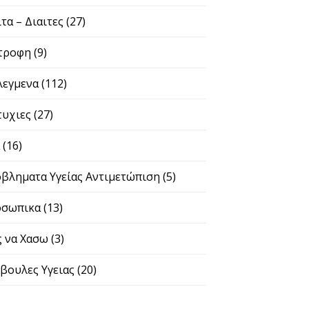
ιτα – Διαιτες
(27)
τροφη
(9)
λεγμενα
(112)
τυχιες
(27)
α
(16)
βληματα Υγείας Αντιμετώπιση
(5)
σωπικα
(13)
 να Χασω
(3)
βουλες Υγειας
(20)