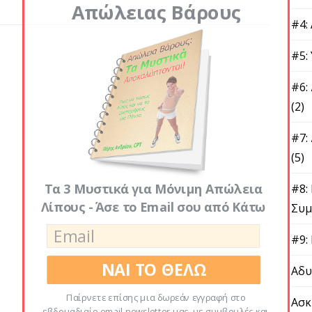
Απώλειας Βάρους
#4:
#5:
#6:
(2)
#7:
(5)
Τα 3 Μυστικά για Μόνιμη Απώλεια
#8:
Λίπους - Άσε το Email σου από Κάτω
Συμ
#9:
ΝΑΙ ΤΟ ΘΕΛΩ
Αδυ
Παίρνετε επίσης μια δωρεάν εγγραφή στο
Ασκ
εβδομαδιαίο email newsletter μας, με συμβουλές και