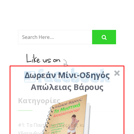
Δωρεάν Μίνι-Οδηγός
Απώλειας Βάρους
Κατηγορίες
#1: Τα Παντα για Θερμιδες κι
Υδατανθρακες
(8)