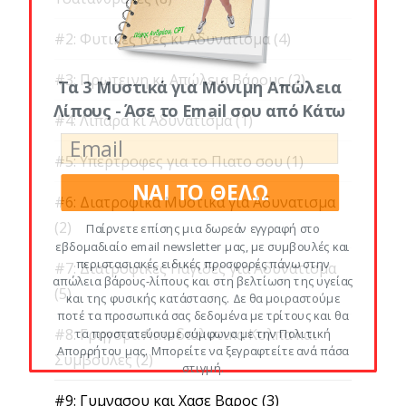
#2: Φυτικες Ινες κι Αδυνατισμα
(4)
#3: Πρωτεινη κι Απώλεια Βάρους
(2)
Τα 3 Μυστικά για Μόνιμη Απώλεια
Λίπους - Άσε το Email σου από Κάτω
#4: Λιπαρα κι Αδυνατισμα
(1)
#5: Υπερτροφες για το Πιατο σου
(1)
ΝΑΙ ΤΟ ΘΕΛΩ
#6: Διατροφικα Μυστικα για Αδυνατισμα
(2)
Παίρνετε επίσης μια δωρεάν εγγραφή στο
εβδομαδιαίο email newsletter μας, με συμβουλές και
περιστασιακές ειδικές προσφορές πάνω στην
#7: Διατροφικες Παγιδες για Αδυνατισμα
απώλεια βάρους-λίπους και στη βελτίωση της υγείας
(5)
και της φυσικής κατάστασης. Δε θα μοιραστούμε
ποτέ τα προσωπικά σας δεδομένα με τρίτους και θα
#8: Γρηγορα Λιποδιαλυτικα Κολπα και
τα προστατεύουμε σύμφωνα με την Πολιτική
Απορρήτου μας. Μπορείτε να ξεγραφτείτε ανά πάσα
Συμβουλες
(2)
στιγμή.
#9: Γυμνασου και Χασε Βαρος
(3)