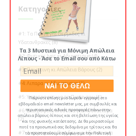
Κατηγορίες
#1: Τα Παντα για Θερμιδες κι
Υδατανθρακες
(8)
Τα 3 Μυστικά για Μόνιμη Απώλεια
#2: Φυτικες Ινες κι Αδυνατισμα
(4)
Λίπους - Άσε το Email σου από Κάτω
#3: Πρωτεινη κι Απώλεια Βάρους
(2)
#4: Λιπαρα κι Αδυνατισμα
(1)
ΝΑΙ ΤΟ ΘΕΛΩ
#5: Υπερτροφες για το Πιατο σου
(1)
Παίρνετε επίσης μια δωρεάν εγγραφή στο
εβδομαδιαίο email newsletter μας, με συμβουλές και
περιστασιακές ειδικές προσφορές πάνω στην
#6: Διατροφικα Μυστικα για Αδυνατισμα
απώλεια βάρους-λίπους και στη βελτίωση της υγείας
(2)
και της φυσικής κατάστασης. Δε θα μοιραστούμε
ποτέ τα προσωπικά σας δεδομένα με τρίτους και θα
#7: Διατροφικες Παγιδες για Αδυνατισμα
τα προστατεύουμε σύμφωνα με την Πολιτική