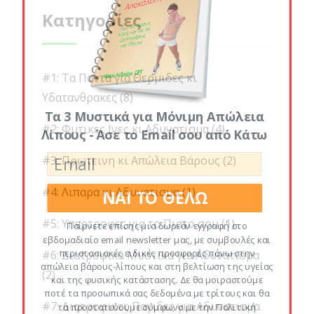
Κατηγορίες
#1: Τα Παντα για Θερμιδες κι
Υδατανθρακες
(8)
Τα 3 Μυστικά για Μόνιμη Απώλεια
#2: Φυτικες Ινες κι Αδυνατισμα
(4)
Λίπους - Άσε το Email σου από Κάτω
#3: Πρωτεινη κι Απώλεια Βάρους
(2)
#4: Λιπαρα κι Αδυνατισμα
(1)
ΝΑΙ ΤΟ ΘΕΛΩ
#5: Υπερτροφες για το Πιατο σου
(1)
Παίρνετε επίσης μια δωρεάν εγγραφή στο
εβδομαδιαίο email newsletter μας, με συμβουλές και
περιστασιακές ειδικές προσφορές πάνω στην
#6: Διατροφικα Μυστικα για Αδυνατισμα
απώλεια βάρους-λίπους και στη βελτίωση της υγείας
(2)
και της φυσικής κατάστασης. Δε θα μοιραστούμε
ποτέ τα προσωπικά σας δεδομένα με τρίτους και θα
#7: Διατροφικες Παγιδες για Αδυνατισμα
τα προστατεύουμε σύμφωνα με την Πολιτική