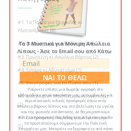
#1: Τα Παντα για Θερμιδες κι
Υδατανθρακες
(8)
Τα 3 Μυστικά για Μόνιμη Απώλεια
#2: Φυτικες Ινες κι Αδυνατισμα
(4)
Λίπους - Άσε το Email σου από Κάτω
#3: Πρωτεινη κι Απώλεια Βάρους
(2)
#4: Λιπαρα κι Αδυνατισμα
(1)
ΝΑΙ ΤΟ ΘΕΛΩ
#5: Υπερτροφες για το Πιατο σου
(1)
Παίρνετε επίσης μια δωρεάν εγγραφή στο
εβδομαδιαίο email newsletter μας, με συμβουλές και
#6: Διατροφικα Μυστικα για Αδυνατισμα
περιστασιακές ειδικές προσφορές πάνω στην
(2)
απώλεια βάρους-λίπους και στη βελτίωση της υγείας
και της φυσικής κατάστασης. Δε θα μοιραστούμε
#7: Διατροφικες Παγιδες για Αδυνατισμα
ποτέ τα προσωπικά σας δεδομένα με τρίτους και θα
τα προστατεύουμε σύμφωνα με την Πολιτική
(5)
Απορρήτου μας. Μπορείτε να ξεγραφτείτε ανά πάσα