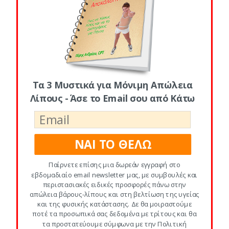
Κατηγορίες
#1: Τα Παντα για Θερμιδες κι
Υδατανθρακες
(8)
Τα 3 Μυστικά για Μόνιμη Απώλεια
#2: Φυτικες Ινες κι Αδυνατισμα
(4)
Λίπους - Άσε το Email σου από Κάτω
#3: Πρωτεινη κι Απώλεια Βάρους
(2)
#4: Λιπαρα κι Αδυνατισμα
(1)
ΝΑΙ ΤΟ ΘΕΛΩ
#5: Υπερτροφες για το Πιατο σου
(1)
Παίρνετε επίσης μια δωρεάν εγγραφή στο
εβδομαδιαίο email newsletter μας, με συμβουλές και
περιστασιακές ειδικές προσφορές πάνω στην
#6: Διατροφικα Μυστικα για Αδυνατισμα
απώλεια βάρους-λίπους και στη βελτίωση της υγείας
(2)
και της φυσικής κατάστασης. Δε θα μοιραστούμε
ποτέ τα προσωπικά σας δεδομένα με τρίτους και θα
#7: Διατροφικες Παγιδες για Αδυνατισμα
τα προστατεύουμε σύμφωνα με την Πολιτική