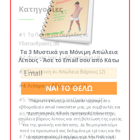
Κατηγορίες
#1: Τα Παντα για Θερμιδες κι
Υδατανθρακες
(8)
Τα 3 Μυστικά για Μόνιμη Απώλεια
#2: Φυτικες Ινες κι Αδυνατισμα
(4)
Λίπους - Άσε το Email σου από Κάτω
#3: Πρωτεινη κι Απώλεια Βάρους
(2)
#4: Λιπαρα κι Αδυνατισμα
(1)
ΝΑΙ ΤΟ ΘΕΛΩ
#5: Υπερτροφες για το Πιατο σου
(1)
Παίρνετε επίσης μια δωρεάν εγγραφή στο
εβδομαδιαίο email newsletter μας, με συμβουλές και
περιστασιακές ειδικές προσφορές πάνω στην
#6: Διατροφικα Μυστικα για Αδυνατισμα
απώλεια βάρους-λίπους και στη βελτίωση της υγείας
(2)
και της φυσικής κατάστασης. Δε θα μοιραστούμε
ποτέ τα προσωπικά σας δεδομένα με τρίτους και θα
#7: Διατροφικες Παγιδες για Αδυνατισμα
τα προστατεύουμε σύμφωνα με την Πολιτική