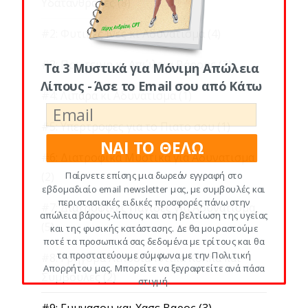
Υδατανθρακες
(8)
#2: Φυτικες Ινες κι Αδυνατισμα
(4)
#3: Πρωτεινη κι Απώλεια Βάρους
(2)
Τα 3 Μυστικά για Μόνιμη Απώλεια
Λίπους - Άσε το Email σου από Κάτω
#4: Λιπαρα κι Αδυνατισμα
(1)
#5: Υπερτροφες για το Πιατο σου
(1)
ΝΑΙ ΤΟ ΘΕΛΩ
#6: Διατροφικα Μυστικα για Αδυνατισμα
(2)
Παίρνετε επίσης μια δωρεάν εγγραφή στο
εβδομαδιαίο email newsletter μας, με συμβουλές και
περιστασιακές ειδικές προσφορές πάνω στην
#7: Διατροφικες Παγιδες για Αδυνατισμα
απώλεια βάρους-λίπους και στη βελτίωση της υγείας
(5)
και της φυσικής κατάστασης. Δε θα μοιραστούμε
ποτέ τα προσωπικά σας δεδομένα με τρίτους και θα
τα προστατεύουμε σύμφωνα με την Πολιτική
#8: Γρηγορα Λιποδιαλυτικα Κολπα και
Απορρήτου μας. Μπορείτε να ξεγραφτείτε ανά πάσα
Συμβουλες
(2)
στιγμή.
#9: Γυμνασου και Χασε Βαρος
(3)