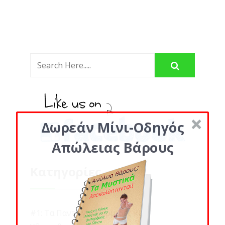
Δωρεάν Μίνι-Οδηγός
Απώλειας Βάρους
Κατηγορίες
#1: Τα Παντα για Θερμιδες κι