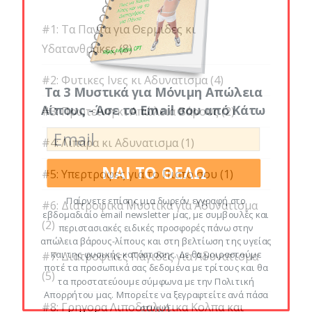
#1: Τα Παντα για Θερμιδες κι
Υδατανθρακες
(8)
#2: Φυτικες Ινες κι Αδυνατισμα
(4)
Τα 3 Μυστικά για Μόνιμη Απώλεια
Λίπους - Άσε το Email σου από Κάτω
#3: Πρωτεινη κι Απώλεια Βάρους
(2)
#4: Λιπαρα κι Αδυνατισμα
(1)
ΝΑΙ ΤΟ ΘΕΛΩ
#5: Υπερτροφες για το Πιατο σου
(1)
Παίρνετε επίσης μια δωρεάν εγγραφή στο
#6: Διατροφικα Μυστικα για Αδυνατισμα
εβδομαδιαίο email newsletter μας, με συμβουλές και
(2)
περιστασιακές ειδικές προσφορές πάνω στην
απώλεια βάρους-λίπους και στη βελτίωση της υγείας
και της φυσικής κατάστασης. Δε θα μοιραστούμε
#7: Διατροφικες Παγιδες για Αδυνατισμα
ποτέ τα προσωπικά σας δεδομένα με τρίτους και θα
(5)
τα προστατεύουμε σύμφωνα με την Πολιτική
Απορρήτου μας. Μπορείτε να ξεγραφτείτε ανά πάσα
#8: Γρηγορα Λιποδιαλυτικα Κολπα και
στιγμή.