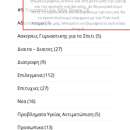
απώλεια βάρους-λίπους και στη βελτίωση της υγείας
και της φυσικής κατάστασης. Δε θα μοιραστούμε
#9: Γυμνασου και Χασε Βαρος
(3)
ποτέ τα προσωπικά σας δεδομένα με τρίτους και θα
τα προστατεύουμε σύμφωνα με την Πολιτική
Αδυνατισμα
(7)
Απορρήτου μας. Μπορείτε να ξεγραφτείτε ανά πάσα
στιγμή.
Ασκησεις Γυμναστικης για το Σπιτι
(5)
Διαιτα – Διαιτες
(27)
Διατροφη
(9)
Επιλεγμενα
(112)
Επιτυχιες
(27)
Νεα
(16)
Προβληματα Υγείας Αντιμετώπιση
(5)
Προσωπικα
(13)