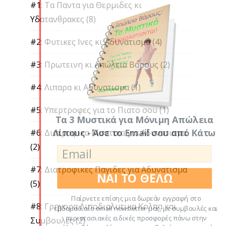
#1: Τα Παντα για Θερμιδες κι
Υδατανθρακες
(8)
#2: Φυτικες Ινες κι Αδυνατισμα
(4)
#3: Πρωτεινη κι Απώλεια Βάρους
(2)
#4: Λιπαρα κι Αδυνατισμα
(1)
#5: Υπερτροφες για το Πιατο σου
(1)
Τα 3 Μυστικά για Μόνιμη Απώλεια
Λίπους - Άσε το Email σου από Κάτω
#6: Διατροφικα Μυστικα για Αδυνατισμα
(2)
#7: Διατροφικες Παγιδες για Αδυνατισμα
ΝΑΙ ΤΟ ΘΕΛΩ
(5)
Παίρνετε επίσης μια δωρεάν εγγραφή στο
#8: Γρηγορα Λιποδιαλυτικα Κολπα και
εβδομαδιαίο email newsletter μας, με συμβουλές και
περιστασιακές ειδικές προσφορές πάνω στην
Συμβουλες
(2)