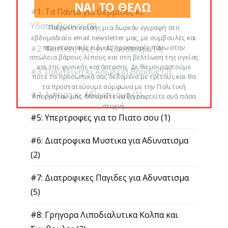
ΝΑΙ ΤΟ ΘΕΛΩ
#1: Τα Παντα για Θερμιδες κι
Υδατανθρακες
(8)
Παίρνετε επίσης μια δωρεάν εγγραφή στο
εβδομαδιαίο email newsletter μας, με συμβουλές και
περιστασιακές ειδικές προσφορές πάνω στην
#2: Φυτικες Ινες κι Αδυνατισμα
(4)
απώλεια βάρους-λίπους και στη βελτίωση της υγείας
και της φυσικής κατάστασης. Δε θα μοιραστούμε
#3: Πρωτεινη κι Απώλεια Βάρους
(2)
ποτέ τα προσωπικά σας δεδομένα με τρίτους και θα
τα προστατεύουμε σύμφωνα με την Πολιτική
#4: Λιπαρα κι Αδυνατισμα
(1)
Απορρήτου μας. Μπορείτε να ξεγραφτείτε ανά πάσα
στιγμή.
#5: Υπερτροφες για το Πιατο σου
(1)
#6: Διατροφικα Μυστικα για Αδυνατισμα
(2)
#7: Διατροφικες Παγιδες για Αδυνατισμα
(5)
#8: Γρηγορα Λιποδιαλυτικα Κολπα και