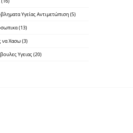
α
(16)
βληματα Υγείας Αντιμετώπιση
(5)
σωπικα
(13)
 να Χασω
(3)
βουλες Υγειας
(20)