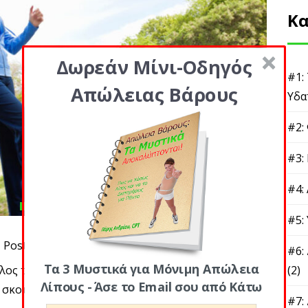
Κα
Δωρεάν Μίνι-Οδηγός
#1:
Απώλειας Βάρους
Υδα
#2:
#3:
#4:
#5:
Posted By
#6:
Τα 3 Μυστικά για Μόνιμη Απώλεια
λος της καθημερινής άσκησης (και πώς η έλλειψη
(2)
Λίπους - Άσε το Email σου από Κάτω
 σκοτώνει τους
#7: