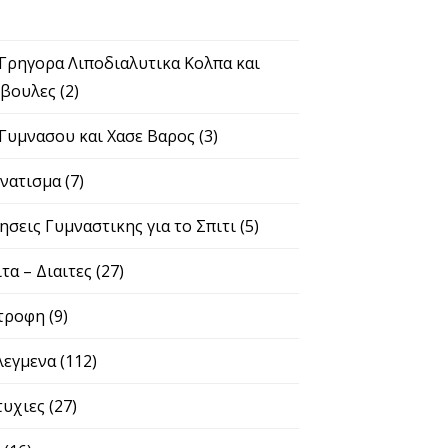
 Γρηγορα Λιποδιαλυτικα Κολπα και
βουλες
(2)
 Γυμνασου και Χασε Βαρος
(3)
νατισμα
(7)
ησεις Γυμναστικης για το Σπιτι
(5)
ιτα – Διαιτες
(27)
τροφη
(9)
λεγμενα
(112)
τυχιες
(27)