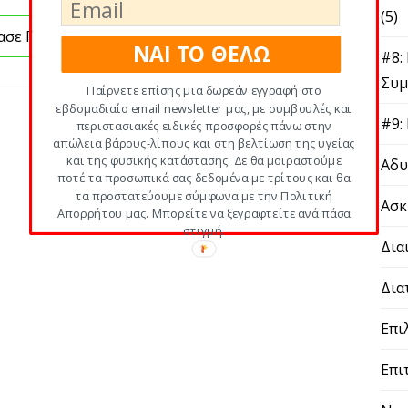
(5)
ασε Περισσότερα
ΝΑΙ ΤΟ ΘΕΛΩ
#8:
Συμ
Παίρνετε επίσης μια δωρεάν εγγραφή στο
εβδομαδιαίο email newsletter μας, με συμβουλές και
#9:
περιστασιακές ειδικές προσφορές πάνω στην
απώλεια βάρους-λίπους και στη βελτίωση της υγείας
και της φυσικής κατάστασης. Δε θα μοιραστούμε
Αδυ
ποτέ τα προσωπικά σας δεδομένα με τρίτους και θα
τα προστατεύουμε σύμφωνα με την Πολιτική
Ασκ
Απορρήτου μας. Μπορείτε να ξεγραφτείτε ανά πάσα
στιγμή.
Δια
Δια
Επι
Επι