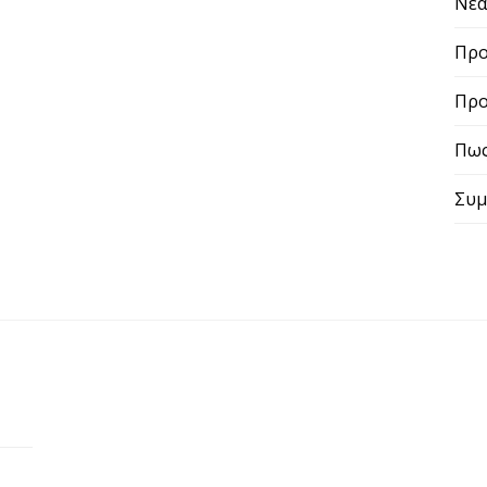
Νε
Προ
Προ
Πως
Συμ