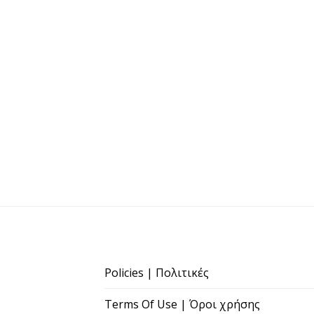
Policies | Πολιτικές
Terms Of Use | Όροι χρήσης
Disclaimer | Αποποίηση Ευθύνης
Contact | Επικοινωνία