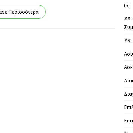
(2)
βασε Περισσότερα
#9: 
ΝΑΙ ΤΟ ΘΕΛΩ
Αδυ
Παίρνετε επίσης μια δωρεάν εγγραφή στο εβδομαδιαίο
email newsletter μας, με συμβουλές και περιστασιακές
ειδικές προσφορές πάνω στην απώλεια βάρους-λίπους
Ασκη
και στη βελτίωση της υγείας και της φυσικής κατάστασης.
Δε θα μοιραστούμε ποτέ τα προσωπικά σας δεδομένα με
Διαι
τρίτους και θα τα προστατεύουμε σύμφωνα με την
Πολιτική Απορρήτου μας. Μπορείτε να ξεγραφτείτε ανά
Δια
πάσα στιγμή.
Επι
Επιτ
Νεα
Προβ