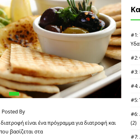
Κα
Δωρεάν Μίνι-Οδηγός
#1: 
Απώλειας Βάρους
#2: 
#3: 
#4: 
#5: 
#6: 
Posted By
#7: 
Τα 3 Μυστικά για Μόνιμη Απώλεια
ή είναι ένα πρόγραμμα για διατροφή και υγεία που βασίζεται
Λίπους - Άσε το Email σου από Κάτω
στα
#8: 