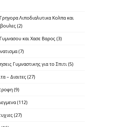
Γυμνασου και Χασε Βαρος
(3)
νατισμα
(7)
σεις Γυμναστικης για το Σπιτι
(5)
τα – Διαιτες
(27)
τροφη
(9)
λεγμενα
(112)
υχιες
(27)
(16)
ληματα Υγείας Αντιμετώπιση
(5)