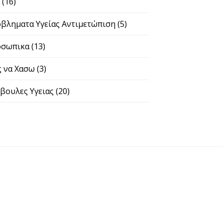
σωπικα
(13)
 να Χασω
(3)
ουλες Υγειας
(20)