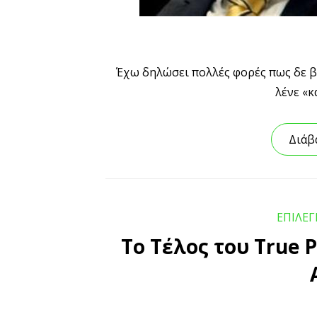
Έχω δηλώσει πολλές φορές πως δε β
λένε «κ
Διάβ
ΕΠΙΛΕ
To Τέλος του True P