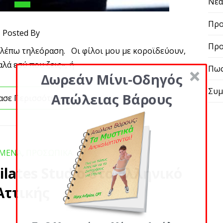
Νε
Προ
Posted By
Προ
λέπω τηλεόραση. Οι φίλοι μου με κοροϊδεύουν,
αλά εσύ που ζεις», ή
Πως
Δωρεάν Μίνι-Οδηγός
Συμ
Απώλειας Βάρους
ασε Περισσότερα
ΓΜΕΝΑ
,
ΠΡΟΣΩΠΙΚΑ
ilates Studio στο Ελληνικό
Αττικής