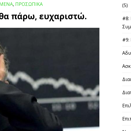
ΓΜΕΝΑ
,
ΠΡΟΣΩΠΙΚΑ
(5)
ε θα πάρω, ευχαριστώ.
#8:
Συμ
#9:
Αδυ
Ασκ
Δια
Δια
Επι
Επι