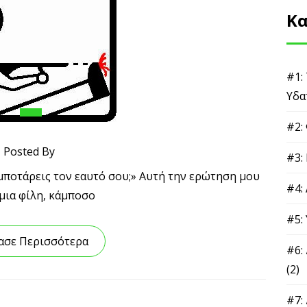
Κα
#1:
Υδα
#2:
Posted By
#3:
αμποτάρεις τον εαυτό σου;» Αυτή την ερώτηση μου
#4:
μια φίλη, κάμποσο
#5:
ασε Περισσότερα
#6:
(2)
#7: