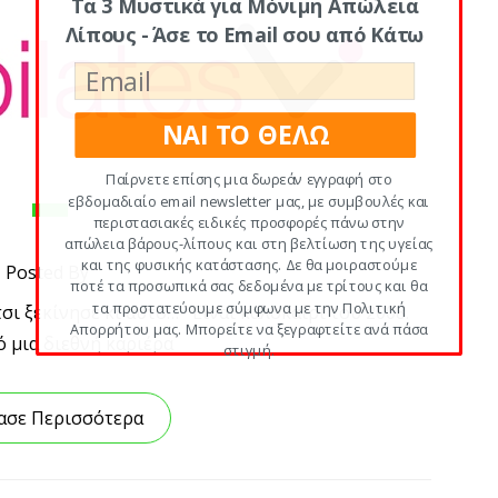
Τα 3 Μυστικά για Μόνιμη Απώλεια
Λίπους - Άσε το Email σου από Κάτω
ΝΑΙ ΤΟ ΘΕΛΩ
Παίρνετε επίσης μια δωρεάν εγγραφή στο
εβδομαδιαίο email newsletter μας, με συμβουλές και
περιστασιακές ειδικές προσφορές πάνω στην
απώλεια βάρους-λίπους και στη βελτίωση της υγείας
και της φυσικής κατάστασης. Δε θα μοιραστούμε
Posted By
ποτέ τα προσωπικά σας δεδομένα με τρίτους και θα
τα προστατεύουμε σύμφωνα με την Πολιτική
έτσι ξεκίνησε κι αυτό… Είναι καλοκαίρι του 2008.
Απορρήτου μας. Μπορείτε να ξεγραφτείτε ανά πάσα
 μια διεθνή καριέρα
στιγμή.
POWERED BY
ασε Περισσότερα