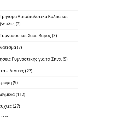
 Γρηγορα Λιποδιαλυτικα Κολπα και
βουλες
(2)
 Γυμνασου και Χασε Βαρος
(3)
νατισμα
(7)
ησεις Γυμναστικης για το Σπιτι
(5)
ιτα – Διαιτες
(27)
τροφη
(9)
λεγμενα
(112)
τυχιες
(27)