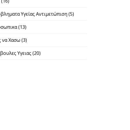
α
(16)
βληματα Υγείας Αντιμετώπιση
(5)
σωπικα
(13)
 να Χασω
(3)
βουλες Υγειας
(20)