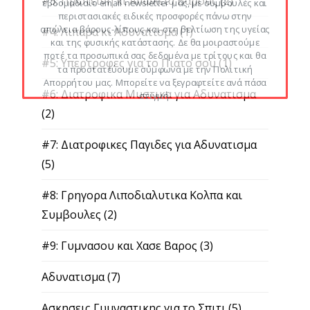
#3: Πρωτεινη κι Απώλεια Βάρους
(2)
εβδομαδιαίο email newsletter μας, με συμβουλές και
περιστασιακές ειδικές προσφορές πάνω στην
απώλεια βάρους-λίπους και στη βελτίωση της υγείας
#4: Λιπαρα κι Αδυνατισμα
(1)
και της φυσικής κατάστασης. Δε θα μοιραστούμε
ποτέ τα προσωπικά σας δεδομένα με τρίτους και θα
#5: Υπερτροφες για το Πιατο σου
(1)
τα προστατεύουμε σύμφωνα με την Πολιτική
Απορρήτου μας. Μπορείτε να ξεγραφτείτε ανά πάσα
#6: Διατροφικα Μυστικα για Αδυνατισμα
στιγμή.
(2)
#7: Διατροφικες Παγιδες για Αδυνατισμα
(5)
#8: Γρηγορα Λιποδιαλυτικα Κολπα και
Συμβουλες
(2)
#9: Γυμνασου και Χασε Βαρος
(3)
Αδυνατισμα
(7)
Ασκησεις Γυμναστικης για το Σπιτι
(5)