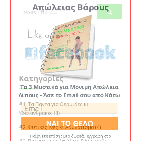
Απώλειας Βάρους
Κατηγορίες
Τα 3 Μυστικά για Μόνιμη Απώλεια
Λίπους - Άσε το Email σου από Κάτω
#1: Τα Παντα για Θερμιδες κι
Υδατανθρακες
(8)
ΝΑΙ ΤΟ ΘΕΛΩ
#2: Φυτικες Ινες κι Αδυνατισμα
(4)
Παίρνετε επίσης μια δωρεάν εγγραφή στο